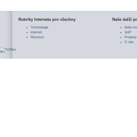
Rubriky Internetu pro všechny
Naše další pr
Technologie
Naše ko
Internet
VoIP
Recenze
Projekty
O nás