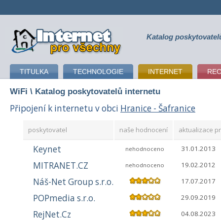
Katalog poskytovatel
připojení k internetu
TITULKA
TECHNOLOGIE
INTERNET
RE
WiFi
\ Katalog poskytovatelů internetu
Připojení k internetu v obci
Hranice - Šafranice
poskytovatel
naše hodnocení
aktualizace pr
Keynet
31.01.2013
nehodnoceno
MITRANET.CZ
19.02.2012
nehodnoceno
Náš-Net Group s.r.o.
17.07.2017
POPmedia s.r.o.
29.09.2019
RejNet.Cz
04.08.2023