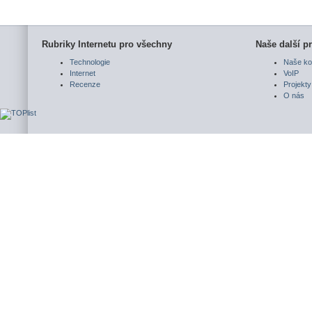
Rubriky Internetu pro všechny
Naše další pr
Technologie
Naše ko
Internet
VoIP
Recenze
Projekty
O nás