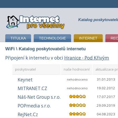
Katalog poskytovatel
připojení k internetu
TITULKA
TECHNOLOGIE
INTERNET
RE
WiFi
\ Katalog poskytovatelů internetu
Připojení k internetu v obci
Hranice - Pod Křivým
poskytovatel
naše hodnocení
aktualizace pr
Keynet
31.01.2013
nehodnoceno
MITRANET.CZ
19.02.2012
nehodnoceno
Náš-Net Group s.r.o.
17.07.2017
POPmedia s.r.o.
29.09.2019
RejNet.Cz
04.08.2023