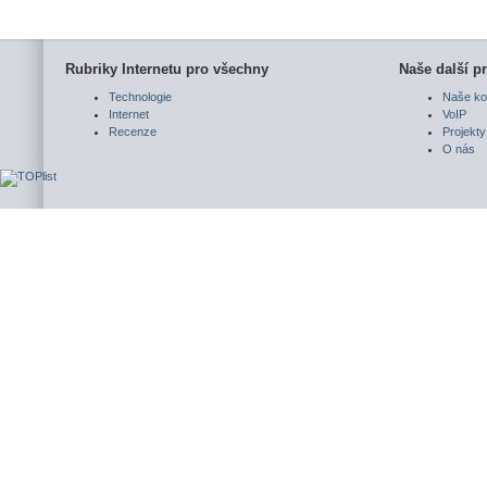
Rubriky Internetu pro všechny
Naše další pr
Technologie
Naše ko
Internet
VoIP
Recenze
Projekty
O nás