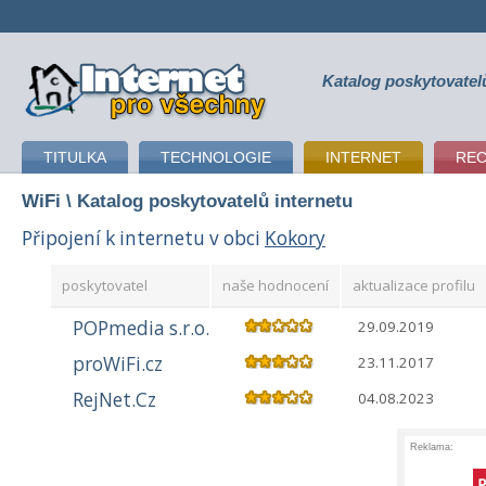
Katalog poskytovatel
připojení k internetu
TITULKA
TECHNOLOGIE
INTERNET
RE
WiFi
\ Katalog poskytovatelů internetu
Připojení k internetu v obci
Kokory
poskytovatel
naše hodnocení
aktualizace profilu
POPmedia s.r.o.
29.09.2019
proWiFi.cz
23.11.2017
RejNet.Cz
04.08.2023
Reklama: