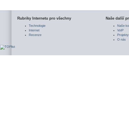
Rubriky Internetu pro všechny
Naše další pr
Technologie
Naše ko
Internet
VoIP
Recenze
Projekty
O nás