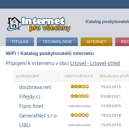
Katalog poskytovatel
připojení k internetu
TITULKA
TECHNOLOGIE
INTERNET
RE
WiFi
\ Katalog poskytovatelů internetu
Připojení k internetu v obci
Litovel - Litovel-střed
poskytovatel
naše hodnocení
aktualizace profi
doubrava.net
19.03.2015
Fifejdy.cz
03.08.2021
Fipro finet
13.09.2005
nehodnoceno
GeneralNet s.r.o.
19.03.2018
LIBLI
15.05.2019
nehodnoceno