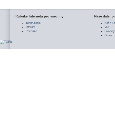
Rubriky Internetu pro všechny
Naše další pr
Technologie
Naše ko
Internet
VoIP
Recenze
Projekty
O nás