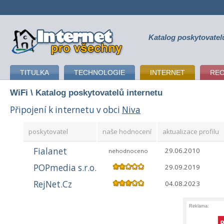
Katalog poskytovatel
připojení k internetu
TITULKA
TECHNOLOGIE
INTERNET
RE
WiFi
\ Katalog poskytovatelů internetu
Připojení k internetu v obci
Niva
poskytovatel
naše hodnocení
aktualizace profilu
Fialanet
29.06.2010
nehodnoceno
POPmedia s.r.o.
29.09.2019
RejNet.Cz
04.08.2023
Reklama: