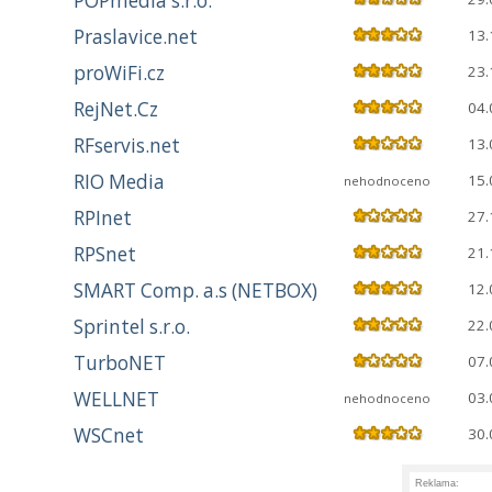
POPmedia s.r.o.
Praslavice.net
13.
proWiFi.cz
23.
RejNet.Cz
04.
RFservis.net
13.
RIO Media
15.
nehodnoceno
RPInet
27.
RPSnet
21.
SMART Comp. a.s (NETBOX)
12.
Sprintel s.r.o.
22.
TurboNET
07.
WELLNET
03.
nehodnoceno
WSCnet
30.
Reklama: