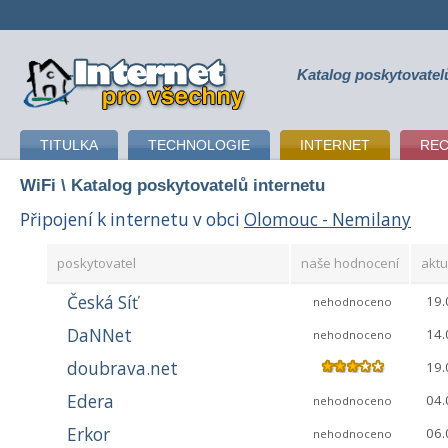
Katalog poskytovatel
připojení k internetu
TITULKA
TECHNOLOGIE
INTERNET
RE
WiFi
\ Katalog poskytovatelů internetu
Připojení k internetu v obci
Olomouc - Nemilany
poskytovatel
naše hodnocení
aktu
Česká Síť
19.
nehodnoceno
DaNNet
14.
nehodnoceno
doubrava.net
19.
Edera
04.
nehodnoceno
Erkor
06.
nehodnoceno