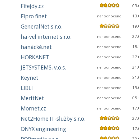
Fifejdy.cz
03.
Fipro finet
13.
nehodnoceno
GeneralNet s.r.o.
19.
ha-vel internet s.r.o.
27.
nehodnoceno
hanácké.net
18.
nehodnoceno
HORKANET
27.
nehodnoceno
JETSYSTEMS, v.o.s.
21.
nehodnoceno
Keynet
31.
nehodnoceno
LIBLI
15.
nehodnoceno
MeritNet
05.
nehodnoceno
Mornet.cz
17.
nehodnoceno
Net2Home IT-služby s.r.o.
27.
ONYX engineering
17.
29.