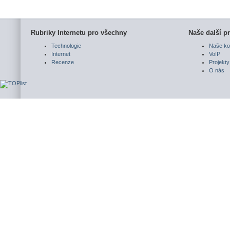
Rubriky Internetu pro všechny
Naše další pr
Technologie
Naše ko
Internet
VoIP
Recenze
Projekty
O nás