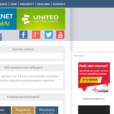
|
|
|
|
RENCE
VOIP
PROJEKTY
REKLAMA
KONTAKT
Partner sekce:
Reklama:
Váš poskytovatel připojení
IP adrese 216.73.216.233 bohužel nemáme
zeného žádného poskytovatele internetu.
Katalog poskytovatelů
www.eurosignal.cz
dat
Registrace
Aktualizace