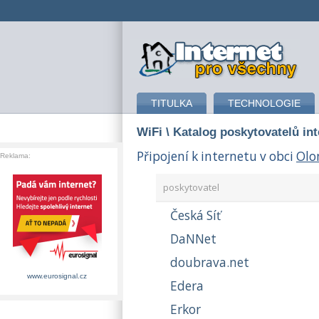
připojení k internetu
TITULKA
TECHNOLOGIE
WiFi
\ Katalog poskytovatelů in
Připojení k internetu v obci
Olo
Reklama:
poskytovatel
Česká Síť
DaNNet
doubrava.net
www.eurosignal.cz
Edera
Erkor