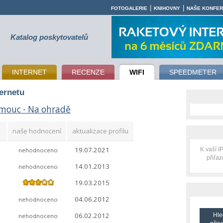
|
|
FOTOGALERIE
KNIHOVNY
NAŠE KONFE
Katalog poskytovatelů
INTERNET
RECENZE
WIFI
SPEEDMETER
ternetu
mouc - Na ohradě
naše hodnocení
aktualizace profilu
19.07.2021
K vaší 
nehodnoceno
přiřa
14.01.2013
nehodnoceno
19.03.2015
04.06.2012
nehodnoceno
06.02.2012
Hle
nehodnoceno