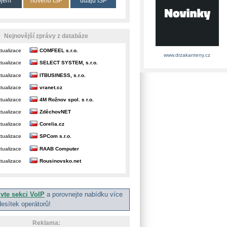
ojení
nového ISP
údajů ISP
Nejnovější zprávy z databáze
tualizace
COMFEEL s.r.o.
www.drzakanteny.cz
tualizace
SELECT SYSTEM, s.r.o.
tualizace
ITBUSINESS, s.r.o.
tualizace
vranet.cz
tualizace
4M Rožnov spol. s r.o.
tualizace
ZděchovNET
tualizace
Corelia.cz
tualizace
SPCom s.r.o.
tualizace
RAAB Computer
tualizace
Rousinovsko.net
ivte sekci VoIP
a porovnejte nabídku více
desítek operátorů!
Reklama: