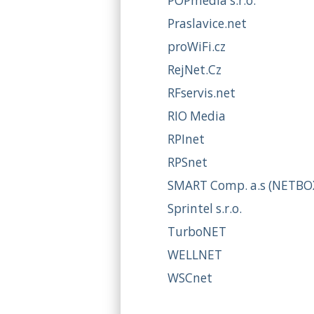
POPmedia s.r.o.
Praslavice.net
proWiFi.cz
RejNet.Cz
RFservis.net
RIO Media
RPInet
RPSnet
SMART Comp. a.s (NETBO
Sprintel s.r.o.
TurboNET
WELLNET
WSCnet