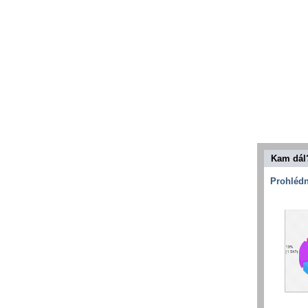
Kam dál
Prohlédn