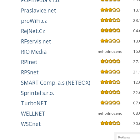
POPmedia s.r.o.
Praslavice.net
13.
proWiFi.cz
23.
RejNet.Cz
04.
RFservis.net
13.
RIO Media
15.
nehodnoceno
RPInet
27.
RPSnet
21.
SMART Comp. a.s (NETBOX)
12.
Sprintel s.r.o.
22.
TurboNET
07.
WELLNET
03.
nehodnoceno
WSCnet
30.
Reklama: