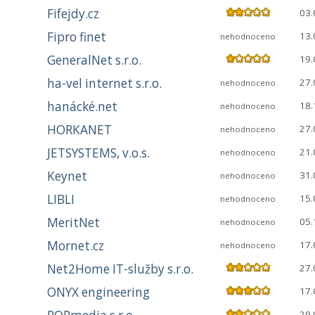
Fifejdy.cz
03.
Fipro finet
13.
nehodnoceno
GeneralNet s.r.o.
19.
ha-vel internet s.r.o.
27.
nehodnoceno
hanácké.net
18.
nehodnoceno
HORKANET
27.
nehodnoceno
JETSYSTEMS, v.o.s.
21.
nehodnoceno
Keynet
31.
nehodnoceno
LIBLI
15.
nehodnoceno
MeritNet
05.
nehodnoceno
Mornet.cz
17.
nehodnoceno
Net2Home IT-služby s.r.o.
27.
ONYX engineering
17.
29.