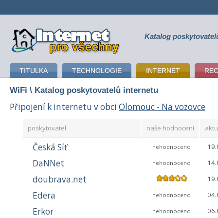
Katalog poskytovatel
připojení k internetu
TITULKA
TECHNOLOGIE
INTERNET
RE
WiFi
\ Katalog poskytovatelů internetu
Připojení k internetu v obci
Olomouc - Na vozovce
poskytovatel
naše hodnocení
aktu
Česká Síť
19.
nehodnoceno
DaNNet
14.
nehodnoceno
doubrava.net
19.
Edera
04.
nehodnoceno
Erkor
06.
nehodnoceno