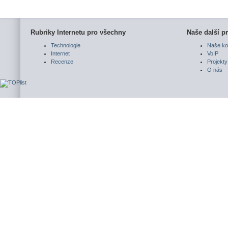
Rubriky Internetu pro všechny
Naše další pr
Technologie
Naše ko
Internet
VoIP
Recenze
Projekty
O nás