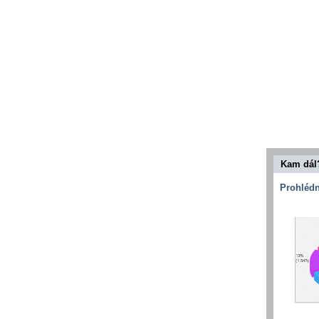
Kam dál
Prohlédn