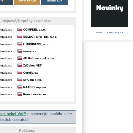
ojení
nového ISP
údajů ISP
Nejnovější zprávy z databáze
tualizace
COMFEEL s.r.o.
www.drzakanteny.cz
tualizace
SELECT SYSTEM, s.r.o.
tualizace
ITBUSINESS, s.r.o.
tualizace
vranet.cz
tualizace
4M Rožnov spol. s r.o.
tualizace
ZděchovNET
tualizace
Corelia.cz
tualizace
SPCom s.r.o.
tualizace
RAAB Computer
tualizace
Rousinovsko.net
ivte sekci VoIP
a porovnejte nabídku více
desítek operátorů!
Reklama: