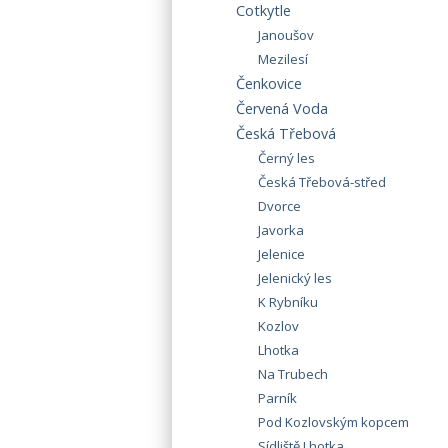
Cotkytle
Janoušov
Mezilesí
Čenkovice
Červená Voda
Česká Třebová
Černý les
Česká Třebová-střed
Dvorce
Javorka
Jelenice
Jelenický les
K Rybníku
Kozlov
Lhotka
Na Trubech
Parník
Pod Kozlovským kopcem
Sídliště Lhotka