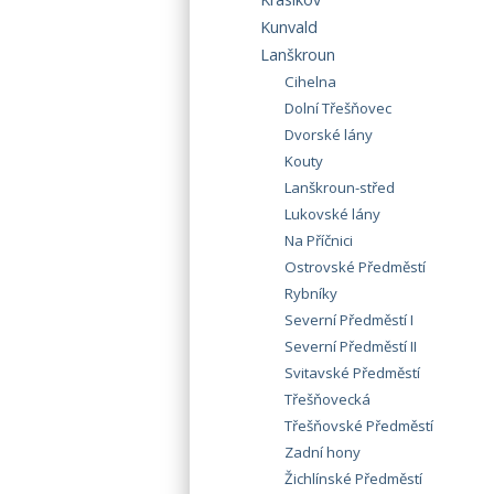
Kunvald
Lanškroun
Cihelna
Dolní Třešňovec
Dvorské lány
Kouty
Lanškroun-střed
Lukovské lány
Na Příčnici
Ostrovské Předměstí
Rybníky
Severní Předměstí I
Severní Předměstí II
Svitavské Předměstí
Třešňovecká
Třešňovské Předměstí
Zadní hony
Žichlínské Předměstí