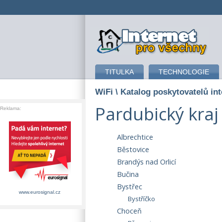
připojení k internetu
TITULKA
TECHNOLOGIE
WiFi
\ Katalog poskytovatelů in
Pardubický kraj
Reklama:
Albrechtice
Běstovice
Brandýs nad Orlicí
Bučina
Bystřec
www.eurosignal.cz
Bystříčko
Choceň