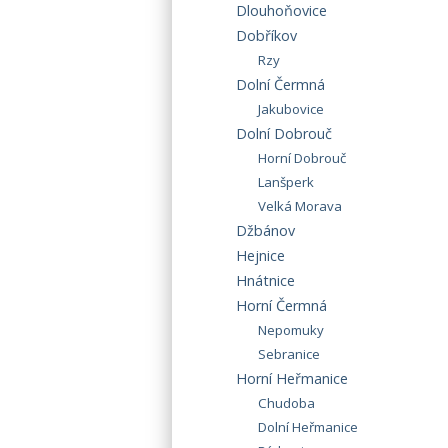
Dlouhoňovice
Dobříkov
Rzy
Dolní Čermná
Jakubovice
Dolní Dobrouč
Horní Dobrouč
Lanšperk
Velká Morava
Džbánov
Hejnice
Hnátnice
Horní Čermná
Nepomuky
Sebranice
Horní Heřmanice
Chudoba
Dolní Heřmanice