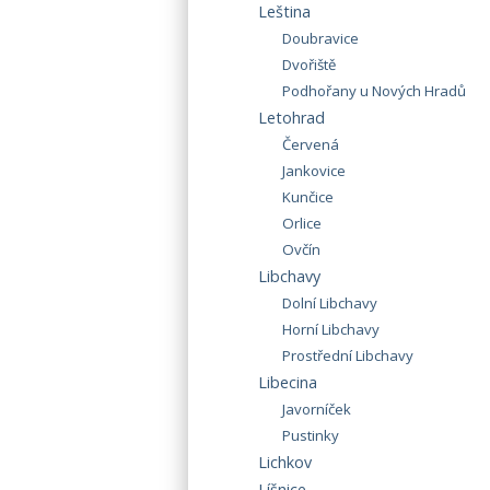
Leština
Doubravice
Dvořiště
Podhořany u Nových Hradů
Letohrad
Červená
Jankovice
Kunčice
Orlice
Ovčín
Libchavy
Dolní Libchavy
Horní Libchavy
Prostřední Libchavy
Libecina
Javorníček
Pustinky
Lichkov
Líšnice