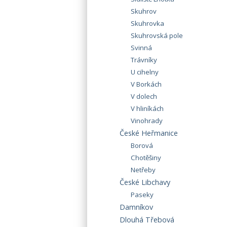
Skuhrov
Skuhrovka
Skuhrovská pole
Svinná
Trávníky
U cihelny
V Borkách
V dolech
V hliníkách
Vinohrady
České Heřmanice
Borová
Chotěšiny
Netřeby
České Libchavy
Paseky
Damníkov
Dlouhá Třebová