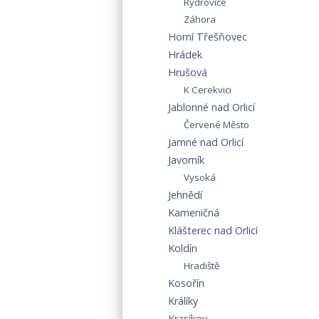
Rýdrovice
Záhora
Horní Třešňovec
Hrádek
Hrušová
K Cerekvici
Jablonné nad Orlicí
Červené Město
Jamné nad Orlicí
Javorník
Vysoká
Jehnědí
Kameničná
Klášterec nad Orlicí
Koldín
Hradiště
Kosořín
Králíky
Krasíkov