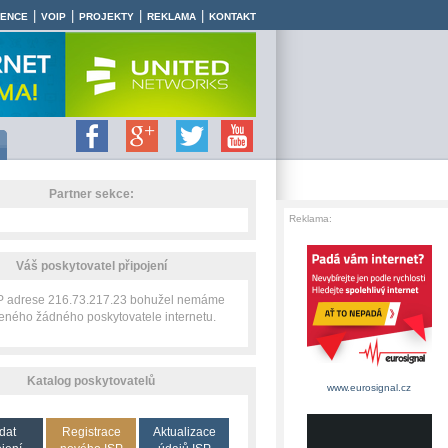
|
|
|
|
RENCE
VOIP
PROJEKTY
REKLAMA
KONTAKT
Partner sekce:
Reklama:
Váš poskytovatel připojení
IP adrese 216.73.217.23 bohužel nemáme
zeného žádného poskytovatele internetu.
Katalog poskytovatelů
www.eurosignal.cz
dat
Registrace
Aktualizace