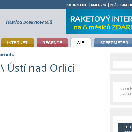
|
|
FOTOGALERIE
KNIHOVNY
NAŠE KONFE
Katalog poskytovatelů
INTERNET
RECENZE
WIFI
SPEEDMETER
ternetu
\ Ústí nad Orlicí
K vaší 
přiřa
Hle