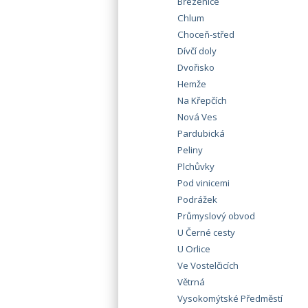
Březenice
Chlum
Choceň-střed
Dívčí doly
Dvořisko
Hemže
Na Křepčích
Nová Ves
Pardubická
Peliny
Plchůvky
Pod vinicemi
Podrážek
Průmyslový obvod
U Černé cesty
U Orlice
Ve Vostelčicích
Větrná
Vysokomýtské Předměstí