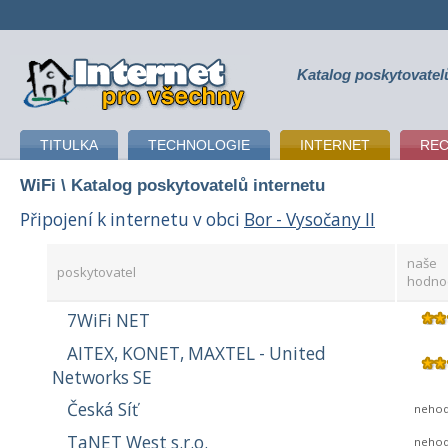
Katalog poskytovatel
připojení k internetu
TITULKA
TECHNOLOGIE
INTERNET
RE
WiFi
\ Katalog poskytovatelů internetu
Připojení k internetu v obci
Bor - Vysočany II
naše
poskytovatel
hodno
7WiFi NET
AITEX, KONET, MAXTEL - United
Networks SE
Česká Síť
neho
TaNET West s.r.o.
neho