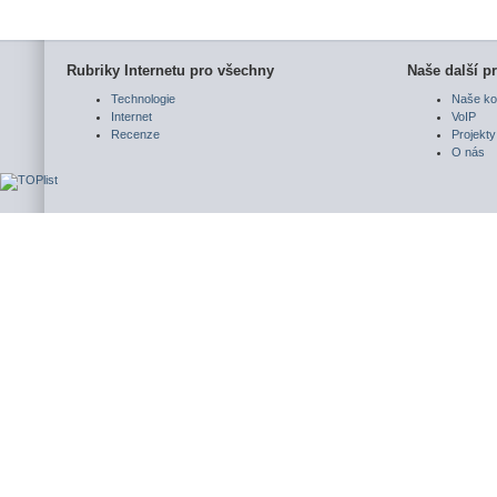
Rubriky Internetu pro všechny
Naše další pr
Technologie
Naše ko
Internet
VoIP
Recenze
Projekty
O nás