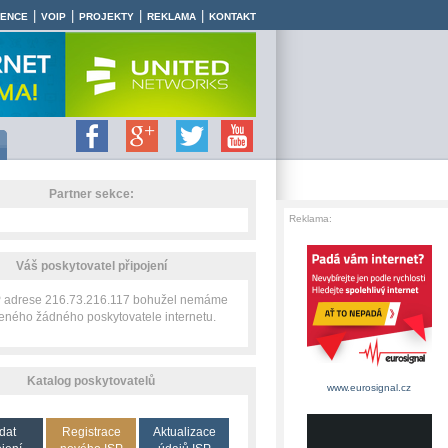
|
|
|
|
RENCE
VOIP
PROJEKTY
REKLAMA
KONTAKT
Partner sekce:
Reklama:
Váš poskytovatel připojení
IP adrese 216.73.216.117 bohužel nemáme
zeného žádného poskytovatele internetu.
Katalog poskytovatelů
www.eurosignal.cz
dat
Registrace
Aktualizace