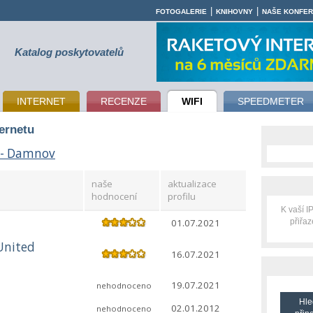
|
|
FOTOGALERIE
KNIHOVNY
NAŠE KONFE
Katalog poskytovatelů
INTERNET
RECENZE
WIFI
SPEEDMETER
ternetu
 - Damnov
naše
aktualizace
hodnocení
profilu
K vaší 
01.07.2021
přiřa
United
16.07.2021
19.07.2021
nehodnoceno
Hle
02.01.2012
nehodnoceno