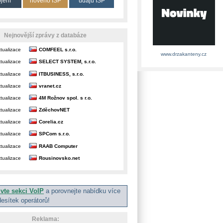
ojení
nového ISP
údajů ISP
Nejnovější zprávy z databáze
tualizace
COMFEEL s.r.o.
www.drzakanteny.cz
tualizace
SELECT SYSTEM, s.r.o.
tualizace
ITBUSINESS, s.r.o.
tualizace
vranet.cz
tualizace
4M Rožnov spol. s r.o.
tualizace
ZděchovNET
tualizace
Corelia.cz
tualizace
SPCom s.r.o.
tualizace
RAAB Computer
tualizace
Rousinovsko.net
ivte sekci VoIP
a porovnejte nabídku více
desítek operátorů!
Reklama: