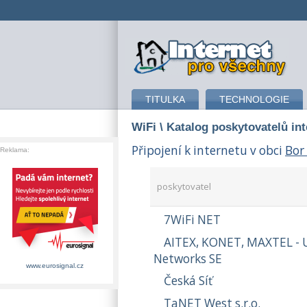
připojení k internetu
TITULKA
TECHNOLOGIE
WiFi
\ Katalog poskytovatelů in
Připojení k internetu v obci
Bor
Reklama:
poskytovatel
7WiFi NET
AITEX, KONET, MAXTEL - 
Networks SE
www.eurosignal.cz
Česká Síť
TaNET West s.r.o.