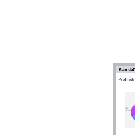
Kam dál
Prohlédn