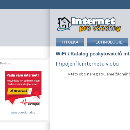
připojení k internetu
TITULKA
TECHNOLOGIE
WiFi
\ Katalog poskytovatelů in
Připojení k internetu v obci
Reklama:
V této obci neregistrujeme žádnéh
www.eurosignal.cz