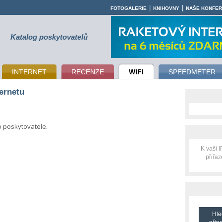
|
|
FOTOGALERIE
KNIHOVNY
NAŠE KONFE
Katalog poskytovatelů
INTERNET
RECENZE
WIFI
SPEEDMETER
ternetu
o poskytovatele.
K vaší 
přiřa
Hle