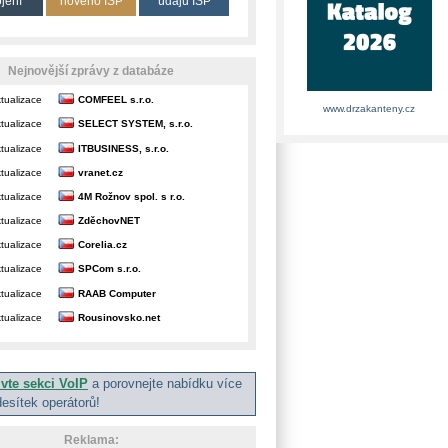
ojení
nového ISP
údajů ISP
Nejnovější zprávy z databáze
tualizace
COMFEEL s.r.o.
www.drzakanteny.cz
tualizace
SELECT SYSTEM, s.r.o.
tualizace
ITBUSINESS, s.r.o.
tualizace
vranet.cz
tualizace
4M Rožnov spol. s r.o.
tualizace
ZděchovNET
tualizace
Corelia.cz
tualizace
SPCom s.r.o.
tualizace
RAAB Computer
tualizace
Rousinovsko.net
ivte sekci VoIP
a porovnejte nabídku více
desítek operátorů!
Reklama: