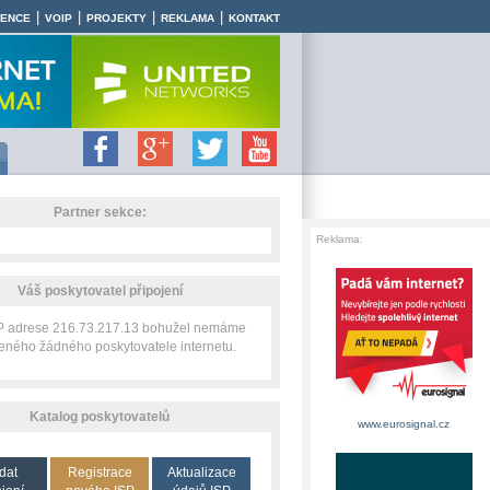
|
|
|
|
RENCE
VOIP
PROJEKTY
REKLAMA
KONTAKT
Partner sekce:
Reklama:
Váš poskytovatel připojení
IP adrese 216.73.217.13 bohužel nemáme
zeného žádného poskytovatele internetu.
Katalog poskytovatelů
www.eurosignal.cz
dat
Registrace
Aktualizace