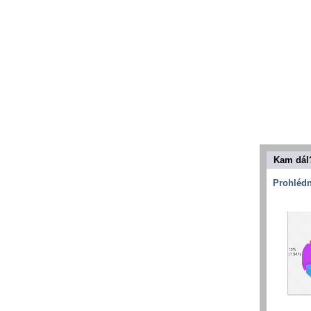
Kam dál
Prohlédn