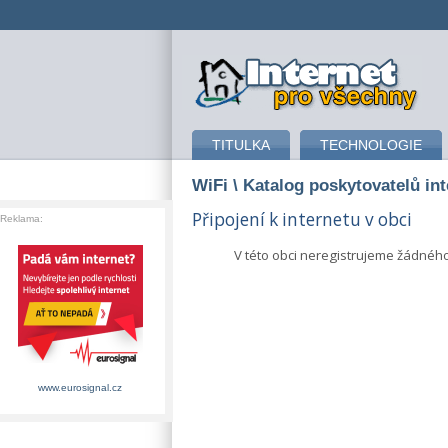
připojení k internetu
TITULKA
TECHNOLOGIE
WiFi
\ Katalog poskytovatelů in
Připojení k internetu v obci
Reklama:
V této obci neregistrujeme žádnéh
www.eurosignal.cz