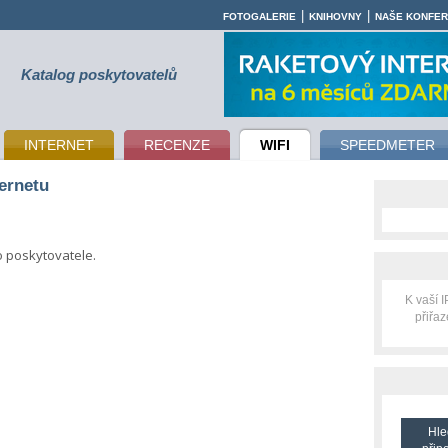
|
|
FOTOGALERIE
KNIHOVNY
NAŠE KONFE
Katalog poskytovatelů
INTERNET
RECENZE
WIFI
SPEEDMETER
ternetu
o poskytovatele.
K vaší 
přiřa
Hle