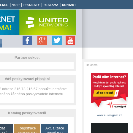
|
|
|
|
RENCE
VOIP
PROJEKTY
REKLAMA
KONTAKT
Partner sekce:
Reklama:
Váš poskytovatel připojení
IP adrese 216.73.216.67 bohužel nemáme
zeného žádného poskytovatele internetu.
Katalog poskytovatelů
www.eurosignal.cz
dat
Registrace
Aktualizace