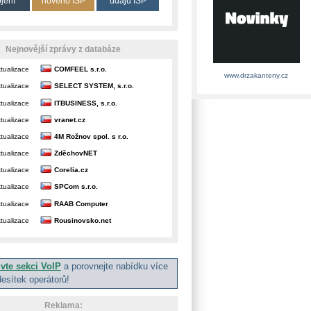
ojení
nového ISP
údajů ISP
Nejnovější zprávy z databáze
tualizace
COMFEEL s.r.o.
www.drzakanteny.cz
tualizace
SELECT SYSTEM, s.r.o.
tualizace
ITBUSINESS, s.r.o.
tualizace
vranet.cz
tualizace
4M Rožnov spol. s r.o.
tualizace
ZděchovNET
tualizace
Corelia.cz
tualizace
SPCom s.r.o.
tualizace
RAAB Computer
tualizace
Rousinovsko.net
ivte sekci VoIP
a porovnejte nabídku více
desítek operátorů!
Reklama: