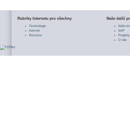
Rubriky Internetu pro všechny
Naše další pr
Technologie
Naše ko
Internet
VoIP
Recenze
Projekty
O nás