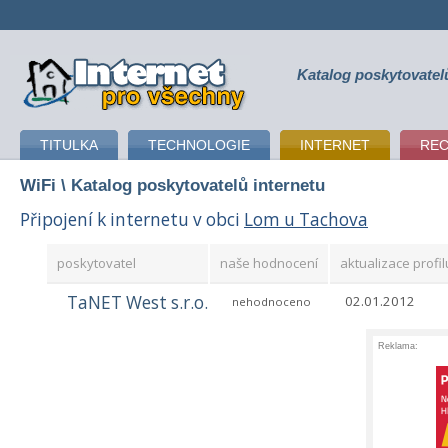
Katalog poskytovatel
připojení k internetu
TITULKA
TECHNOLOGIE
INTERNET
RE
WiFi
\ Katalog poskytovatelů internetu
Připojení k internetu v obci
Lom u Tachova
poskytovatel
naše hodnocení
aktualizace profil
TaNET West s.r.o.
02.01.2012
nehodnoceno
Reklama: