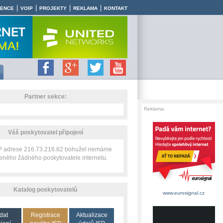
|
|
|
|
RENCE
VOIP
PROJEKTY
REKLAMA
KONTAKT
Partner sekce:
Reklama:
Váš poskytovatel připojení
IP adrese 216.73.216.82 bohužel nemáme
zeného žádného poskytovatele internetu.
Katalog poskytovatelů
www.eurosignal.cz
dat
Registrace
Aktualizace