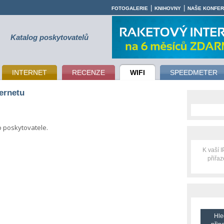
|
|
FOTOGALERIE
KNIHOVNY
NAŠE KONFE
Katalog poskytovatelů
INTERNET
RECENZE
WIFI
SPEEDMETER
ternetu
o poskytovatele.
K vaší 
přiřa
Hle