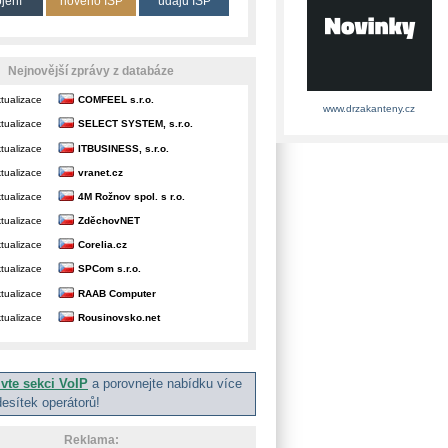
ojení
nového ISP
údajů ISP
Nejnovější zprávy z databáze
tualizace
COMFEEL s.r.o.
www.drzakanteny.cz
tualizace
SELECT SYSTEM, s.r.o.
tualizace
ITBUSINESS, s.r.o.
tualizace
vranet.cz
tualizace
4M Rožnov spol. s r.o.
tualizace
ZděchovNET
tualizace
Corelia.cz
tualizace
SPCom s.r.o.
tualizace
RAAB Computer
tualizace
Rousinovsko.net
ivte sekci VoIP
a porovnejte nabídku více
desítek operátorů!
Reklama: