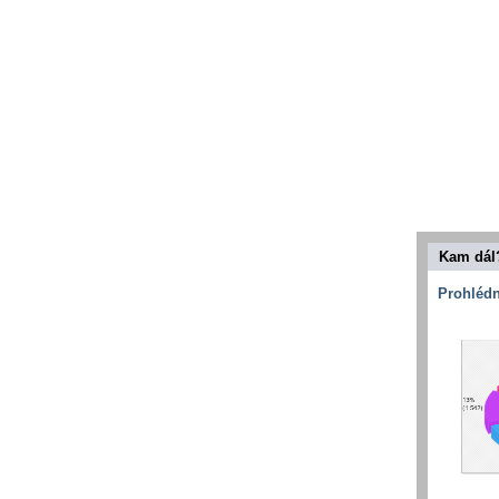
Kam dál
Prohlédn