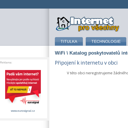
připojení k internetu
TITULKA
TECHNOLOGIE
WiFi
\ Katalog poskytovatelů in
Připojení k internetu v obci
Reklama:
V této obci neregistrujeme žádnéh
www.eurosignal.cz