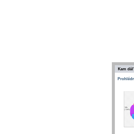
Kam dál
Prohlédn