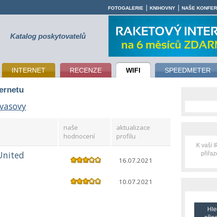
|
|
FOTOGALERIE
KNIHOVNY
NAŠE KONFE
Katalog poskytovatelů
INTERNET
RECENZE
WIFI
SPEEDMETER
ternetu
vasovy
naše
aktualizace
hodnocení
profilu
K vaší 
United
přiřa
16.07.2021
10.07.2021
Hle