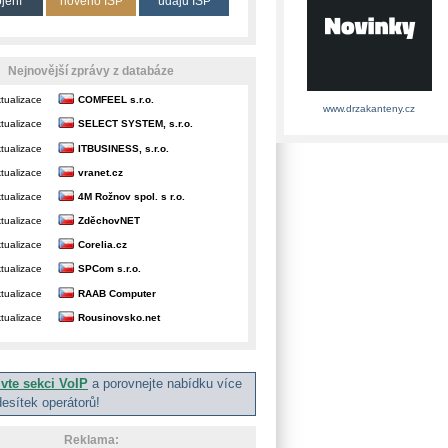
ojení
nového ISP
údajů ISP
Nejnovější zprávy z databáze
tualizace
COMFEEL s.r.o.
www.drzakanteny.cz
tualizace
SELECT SYSTEM, s.r.o.
tualizace
ITBUSINESS, s.r.o.
tualizace
vranet.cz
tualizace
4M Rožnov spol. s r.o.
tualizace
ZděchovNET
tualizace
Corelia.cz
tualizace
SPCom s.r.o.
tualizace
RAAB Computer
tualizace
Rousinovsko.net
ivte sekci VoIP
a porovnejte nabídku více
desítek operátorů!
Reklama: