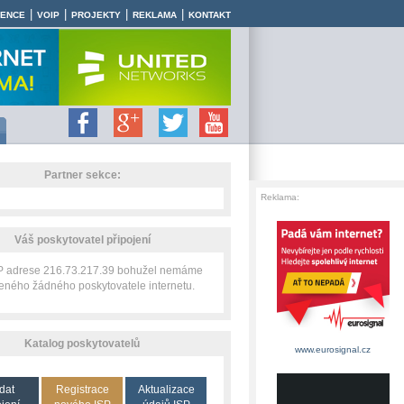
|
|
|
|
RENCE
VOIP
PROJEKTY
REKLAMA
KONTAKT
Partner sekce:
Reklama:
Váš poskytovatel připojení
IP adrese 216.73.217.39 bohužel nemáme
zeného žádného poskytovatele internetu.
Katalog poskytovatelů
www.eurosignal.cz
dat
Registrace
Aktualizace