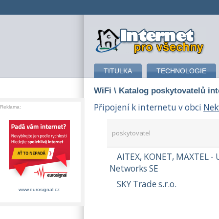
připojení k internetu
TITULKA
TECHNOLOGIE
WiFi
\ Katalog poskytovatelů in
Připojení k internetu v obci
Nek
Reklama:
poskytovatel
AITEX, KONET, MAXTEL - 
Networks SE
SKY Trade s.r.o.
www.eurosignal.cz