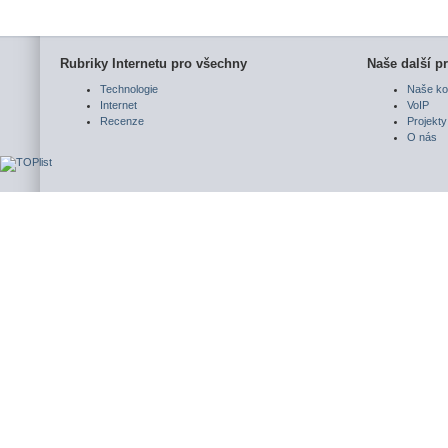
Rubriky Internetu pro všechny
Naše další pr
Technologie
Naše ko
Internet
VoIP
Recenze
Projekty
O nás