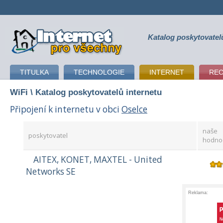
Katalog poskytovatel
připojení k internetu
TITULKA
TECHNOLOGIE
INTERNET
RE
WiFi
\ Katalog poskytovatelů internetu
Připojení k internetu v obci
Oselce
naše
poskytovatel
hodno
AITEX, KONET, MAXTEL - United
Networks SE
Reklama: