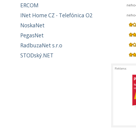
ERCOM
neho
INet Home CZ - Telefónica O2
neho
NoskaNet
PegasNet
RadbuzaNet s.r.o
STODský.NET
Reklama: