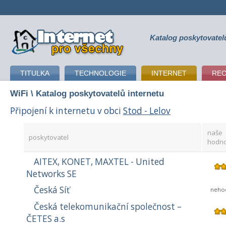
Katalog poskytovatel
připojení k internetu
TITULKA
TECHNOLOGIE
INTERNET
RE
WiFi
\ Katalog poskytovatelů internetu
Připojení k internetu v obci
Stod - Lelov
naše
poskytovatel
hodno
AITEX, KONET, MAXTEL - United
Networks SE
Česká Síť
neho
Česká telekomunikační společnost –
ČETES a.s