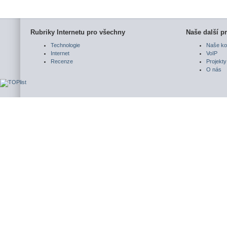
Rubriky Internetu pro všechny
Naše další pr
Technologie
Naše ko
Internet
VoIP
Recenze
Projekty
O nás