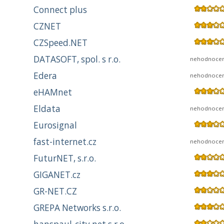
Connect plus
CZNET
CZSpeed.NET
DATASOFT, spol. s r.o.
nehodnoce
Edera
nehodnoce
eHAMnet
Eldata
nehodnoce
Eurosignal
fast-internet.cz
nehodnoce
FuturNET, s.r.o.
GIGANET.cz
GR-NET.CZ
GREPA Networks s.r.o.