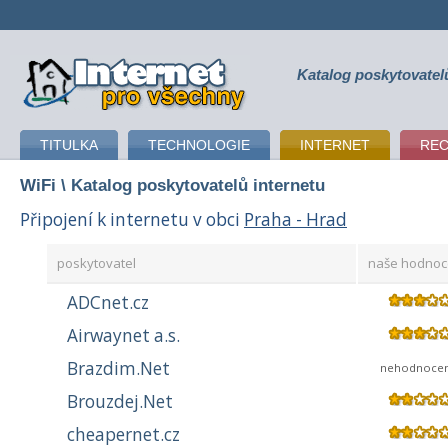
Katalog poskytovatel
připojení k internetu
TITULKA
TECHNOLOGIE
INTERNET
RE
WiFi
\ Katalog poskytovatelů internetu
Připojení k internetu v obci
Praha - Hrad
poskytovatel
naše hodnoc
ADCnet.cz
Airwaynet a.s.
Brazdim.Net
nehodnoce
Brouzdej.Net
cheapernet.cz