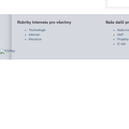
Rubriky Internetu pro všechny
Naše další pr
Technologie
Naše ko
Internet
VoIP
Recenze
Projekty
O nás