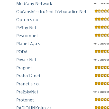
Modřany Network
nehodnoce
Občanské sdružení Třeboradice.Net
Opton s.r.o.
Pe3ny Net
Pescomnet
Planet A, a.s.
nehodnoce
PODA
Power.Net
nehodnoce
Pragnet
Praha12.net
Pranet s.r.o.
PražskýNet
nehodnoce
Protonet
RADIOLINKplus.cz