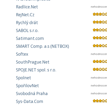
Radlice.Net
nehodnoce
RejNet.Cz
Rychlý drát
SABOL s.r.o.
Satimant.com
SMART Comp. a.s (NETBOX)
Softex
nehodnoce
SouthPrague.Net
SPOJE.NET spol. s r.o.
Spolnet
nehodnoce
SpořilovNet
nehodnoce
Svobodná Praha
nehodnoce
Sys-Data.Com