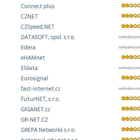
Connect plus
CZNET
CZSpeed.NET
DATASOFT, spol. s r.o.
nehodnoce
Edera
nehodnoce
eHAMnet
Eldata
nehodnoce
Eurosignal
fast-internet.cz
nehodnoce
FuturNET, s.r.o.
GIGANET.cz
GR-NET.CZ
GREPA Networks s.r.o.