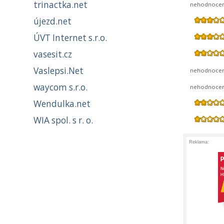
trinactka.net
nehodnoce
újezd.net
ÚVT Internet s.r.o.
vasesit.cz
Vaslepsi.Net
nehodnoce
waycom s.r.o.
nehodnoce
Wendulka.net
WIA spol. s r. o.
Reklama: