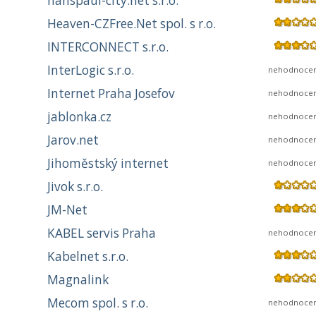
hanspaul-city.net s.r.o.
Heaven-CZFree.Net spol. s r.o.
INTERCONNECT s.r.o.
InterLogic s.r.o.
nehodnoce
Internet Praha Josefov
nehodnoce
jablonka.cz
nehodnoce
Jarov.net
nehodnoce
Jihoměstský internet
nehodnoce
Jivok s.r.o.
JM-Net
KABEL servis Praha
nehodnoce
Kabelnet s.r.o.
Magnalink
Mecom spol. s r.o.
nehodnoce