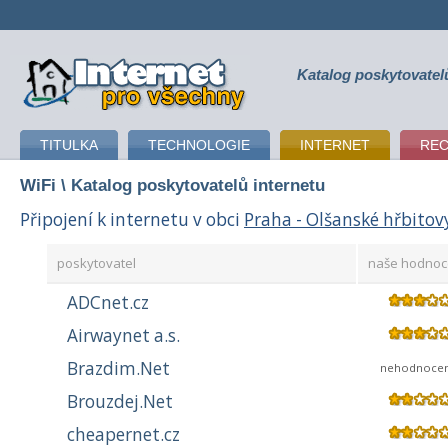
Katalog poskytovatel
připojení k internetu
TITULKA
TECHNOLOGIE
INTERNET
RE
WiFi
\ Katalog poskytovatelů internetu
Připojení k internetu v obci
Praha - Olšanské hřbitov
poskytovatel
naše hodnoc
ADCnet.cz
Airwaynet a.s.
Brazdim.Net
nehodnoce
Brouzdej.Net
cheapernet.cz