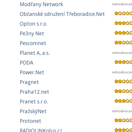
Modřany Network
nehodnoce
Občanské sdružení Třeboradice.Net
Opton s.r.o.
Pe3ny Net
Pescomnet
Planet A, a.s.
nehodnoce
PODA
Power.Net
nehodnoce
Pragnet
Praha12.net
Pranet s.r.o.
PražskýNet
nehodnoce
Protonet
RADIOLINKplus.cz