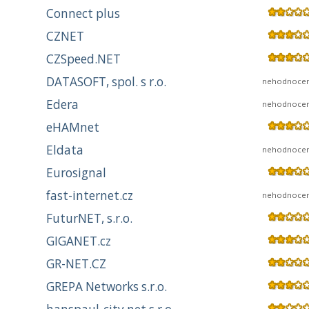
Connect plus
CZNET
CZSpeed.NET
DATASOFT, spol. s r.o.
nehodnoce
Edera
nehodnoce
eHAMnet
Eldata
nehodnoce
Eurosignal
fast-internet.cz
nehodnoce
FuturNET, s.r.o.
GIGANET.cz
GR-NET.CZ
GREPA Networks s.r.o.