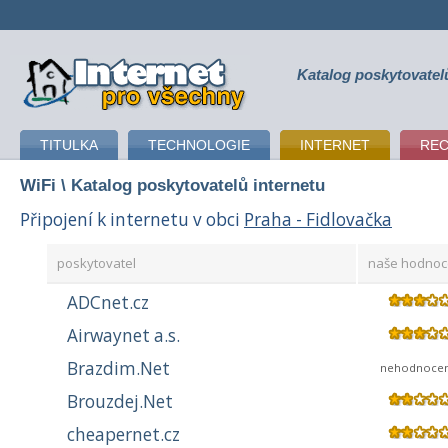
Katalog poskytovatel
připojení k internetu
TITULKA
TECHNOLOGIE
INTERNET
RE
WiFi
\ Katalog poskytovatelů internetu
Připojení k internetu v obci
Praha - Fidlovačka
poskytovatel
naše hodnoc
ADCnet.cz
Airwaynet a.s.
Brazdim.Net
nehodnoce
Brouzdej.Net
cheapernet.cz