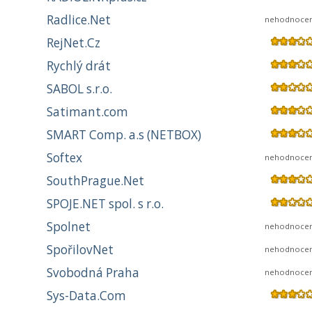
Radlice.Net
nehodnoce
RejNet.Cz
Rychlý drát
SABOL s.r.o.
Satimant.com
SMART Comp. a.s (NETBOX)
Softex
nehodnoce
SouthPrague.Net
SPOJE.NET spol. s r.o.
Spolnet
nehodnoce
SpořilovNet
nehodnoce
Svobodná Praha
nehodnoce
Sys-Data.Com