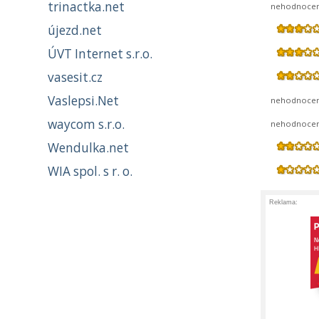
trinactka.net
nehodnoce
újezd.net
ÚVT Internet s.r.o.
vasesit.cz
Vaslepsi.Net
nehodnoce
waycom s.r.o.
nehodnoce
Wendulka.net
WIA spol. s r. o.
Reklama: