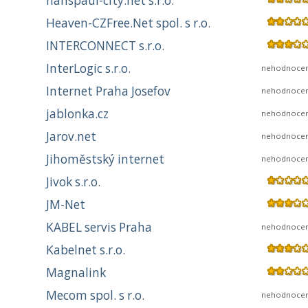
hanspaul-city.net s.r.o.
Heaven-CZFree.Net spol. s r.o.
INTERCONNECT s.r.o.
InterLogic s.r.o.
nehodnoce
Internet Praha Josefov
nehodnoce
jablonka.cz
nehodnoce
Jarov.net
nehodnoce
Jihoměstský internet
nehodnoce
Jivok s.r.o.
JM-Net
KABEL servis Praha
nehodnoce
Kabelnet s.r.o.
Magnalink
Mecom spol. s r.o.
nehodnoce