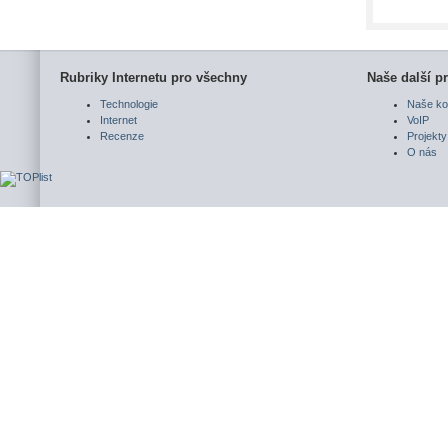
Rubriky Internetu pro všechny
Naše další pr
Technologie
Naše ko
Internet
VoIP
Recenze
Projekty
O nás