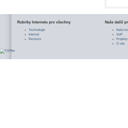
Rubriky Internetu pro všechny
Naše další pr
Technologie
Naše ko
Internet
VoIP
Recenze
Projekty
O nás