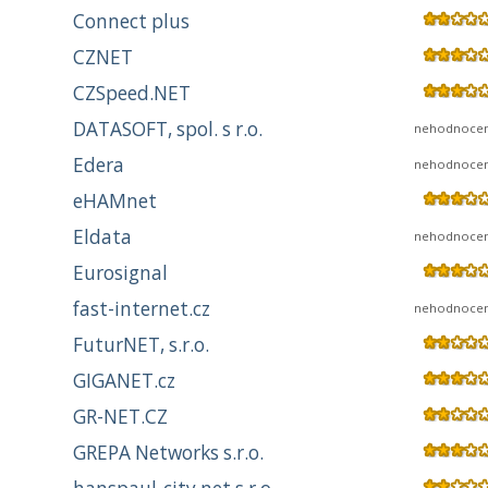
Connect plus
CZNET
CZSpeed.NET
DATASOFT, spol. s r.o.
nehodnoce
Edera
nehodnoce
eHAMnet
Eldata
nehodnoce
Eurosignal
fast-internet.cz
nehodnoce
FuturNET, s.r.o.
GIGANET.cz
GR-NET.CZ
GREPA Networks s.r.o.