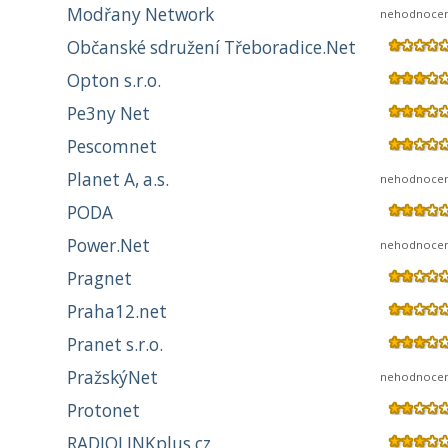
Modřany Network
nehodnoce
Občanské sdružení Třeboradice.Net
Opton s.r.o.
Pe3ny Net
Pescomnet
Planet A, a.s.
nehodnoce
PODA
Power.Net
nehodnoce
Pragnet
Praha12.net
Pranet s.r.o.
PražskýNet
nehodnoce
Protonet
RADIOLINKplus.cz