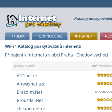
Katalog poskytovatel
připojení k internetu
TITULKA
TECHNOLOGIE
INTERNET
RE
WiFi
\ Katalog poskytovatelů internetu
Připojení k internetu v obci
Praha - Chodov-východ
poskytovatel
naše hodnoc
ADCnet.cz
Airwaynet a.s.
Brazdim.Net
nehodnoce
Brouzdej.Net
cheapernet.cz