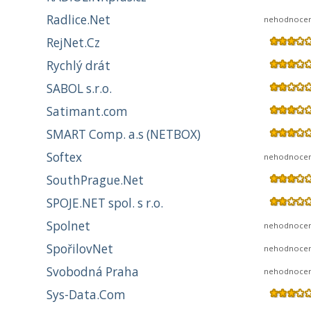
Radlice.Net
nehodnoce
RejNet.Cz
Rychlý drát
SABOL s.r.o.
Satimant.com
SMART Comp. a.s (NETBOX)
Softex
nehodnoce
SouthPrague.Net
SPOJE.NET spol. s r.o.
Spolnet
nehodnoce
SpořilovNet
nehodnoce
Svobodná Praha
nehodnoce
Sys-Data.Com