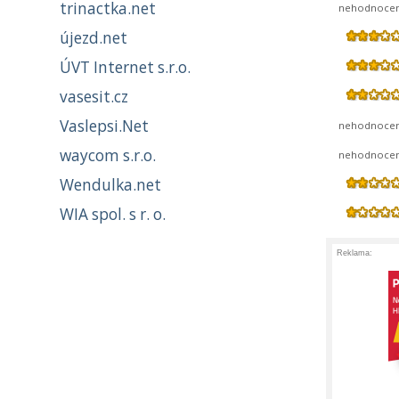
trinactka.net
nehodnoce
újezd.net
ÚVT Internet s.r.o.
vasesit.cz
Vaslepsi.Net
nehodnoce
waycom s.r.o.
nehodnoce
Wendulka.net
WIA spol. s r. o.
Reklama: