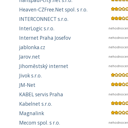
hanspaul-city.net s.r.o.
Heaven-CZFree.Net spol. s r.o.
INTERCONNECT s.r.o.
InterLogic s.r.o.
nehodnoce
Internet Praha Josefov
nehodnoce
jablonka.cz
nehodnoce
Jarov.net
nehodnoce
Jihoměstský internet
nehodnoce
Jivok s.r.o.
JM-Net
KABEL servis Praha
nehodnoce
Kabelnet s.r.o.
Magnalink
Mecom spol. s r.o.
nehodnoce