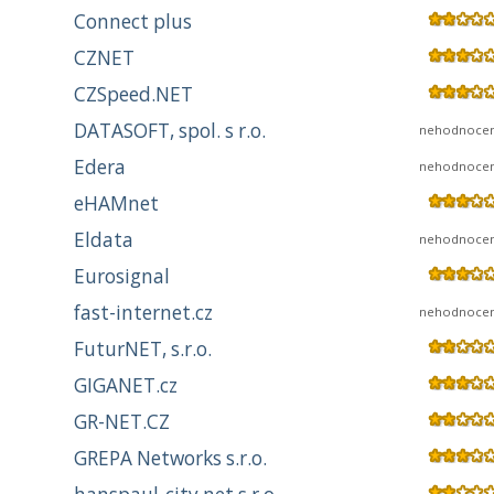
Connect plus
CZNET
CZSpeed.NET
DATASOFT, spol. s r.o.
nehodnoce
Edera
nehodnoce
eHAMnet
Eldata
nehodnoce
Eurosignal
fast-internet.cz
nehodnoce
FuturNET, s.r.o.
GIGANET.cz
GR-NET.CZ
GREPA Networks s.r.o.