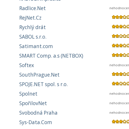
Radlice.Net
nehodnoce
RejNet.Cz
Rychlý drát
SABOL s.r.o.
Satimant.com
SMART Comp. a.s (NETBOX)
Softex
nehodnoce
SouthPrague.Net
SPOJE.NET spol. s r.o.
Spolnet
nehodnoce
SpořilovNet
nehodnoce
Svobodná Praha
nehodnoce
Sys-Data.Com