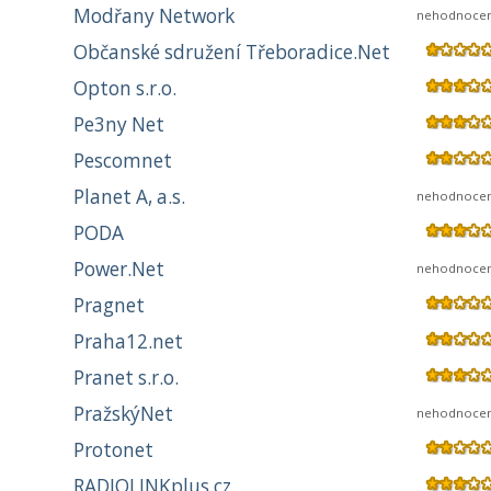
Modřany Network
nehodnoce
Občanské sdružení Třeboradice.Net
Opton s.r.o.
Pe3ny Net
Pescomnet
Planet A, a.s.
nehodnoce
PODA
Power.Net
nehodnoce
Pragnet
Praha12.net
Pranet s.r.o.
PražskýNet
nehodnoce
Protonet
RADIOLINKplus.cz