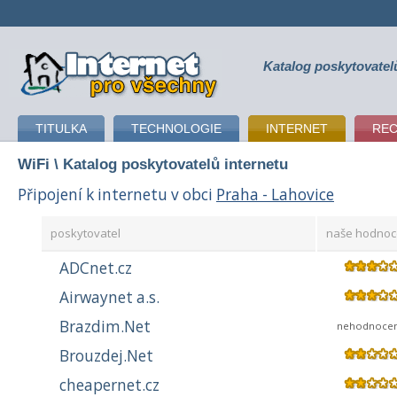
Katalog poskytovatel
připojení k internetu
TITULKA
TECHNOLOGIE
INTERNET
RE
WiFi
\ Katalog poskytovatelů internetu
Připojení k internetu v obci
Praha - Lahovice
poskytovatel
naše hodnoc
ADCnet.cz
Airwaynet a.s.
Brazdim.Net
nehodnoce
Brouzdej.Net
cheapernet.cz