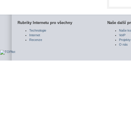
Rubriky Internetu pro všechny
Naše další pr
Technologie
Naše ko
Internet
VoIP
Recenze
Projekty
O nás