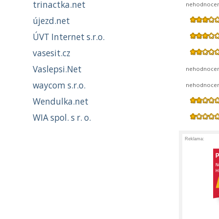
trinactka.net
nehodnoce
újezd.net
ÚVT Internet s.r.o.
vasesit.cz
Vaslepsi.Net
nehodnoce
waycom s.r.o.
nehodnoce
Wendulka.net
WIA spol. s r. o.
Reklama: