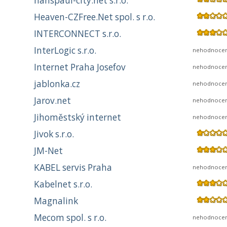
hanspaul-city.net s.r.o.
Heaven-CZFree.Net spol. s r.o.
INTERCONNECT s.r.o.
InterLogic s.r.o.
nehodnoce
Internet Praha Josefov
nehodnoce
jablonka.cz
nehodnoce
Jarov.net
nehodnoce
Jihoměstský internet
nehodnoce
Jivok s.r.o.
JM-Net
KABEL servis Praha
nehodnoce
Kabelnet s.r.o.
Magnalink
Mecom spol. s r.o.
nehodnoce