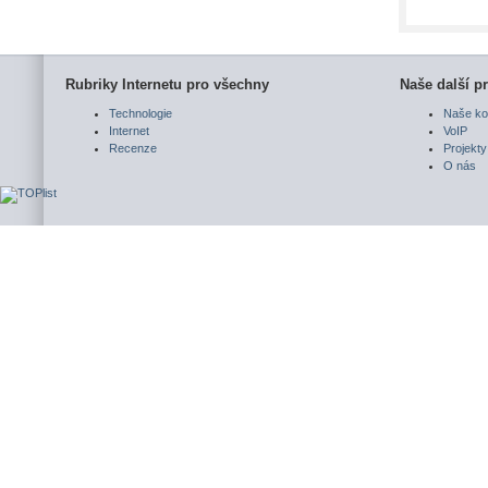
Rubriky Internetu pro všechny
Naše další pr
Technologie
Naše ko
Internet
VoIP
Recenze
Projekty
O nás