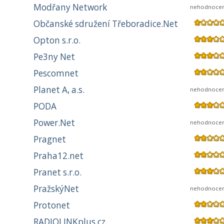
Modřany Network
nehodnoce
Občanské sdružení Třeboradice.Net
Opton s.r.o.
Pe3ny Net
Pescomnet
Planet A, a.s.
nehodnoce
PODA
Power.Net
nehodnoce
Pragnet
Praha12.net
Pranet s.r.o.
PražskýNet
nehodnoce
Protonet
RADIOLINKplus.cz