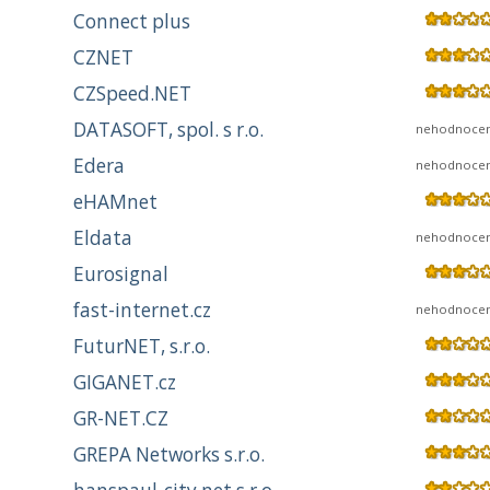
Connect plus
CZNET
CZSpeed.NET
DATASOFT, spol. s r.o.
nehodnoce
Edera
nehodnoce
eHAMnet
Eldata
nehodnoce
Eurosignal
fast-internet.cz
nehodnoce
FuturNET, s.r.o.
GIGANET.cz
GR-NET.CZ
GREPA Networks s.r.o.