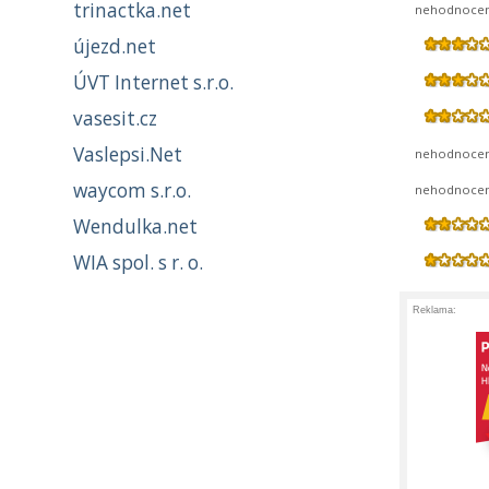
trinactka.net
nehodnoce
újezd.net
ÚVT Internet s.r.o.
vasesit.cz
Vaslepsi.Net
nehodnoce
waycom s.r.o.
nehodnoce
Wendulka.net
WIA spol. s r. o.
Reklama: