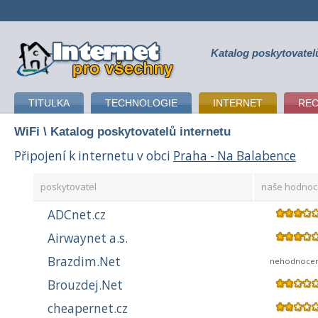
Katalog poskytovatel
připojení k internetu
TITULKA
TECHNOLOGIE
INTERNET
RE
WiFi
\ Katalog poskytovatelů internetu
Připojení k internetu v obci
Praha - Na Balabence
poskytovatel
naše hodnoc
ADCnet.cz
Airwaynet a.s.
Brazdim.Net
nehodnoce
Brouzdej.Net
cheapernet.cz