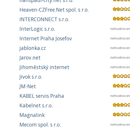
hanspaul-city.net s.r.o.
Heaven-CZFree.Net spol. s r.o.
INTERCONNECT s.r.o.
InterLogic s.r.o.
nehodnoce
Internet Praha Josefov
nehodnoce
jablonka.cz
nehodnoce
Jarov.net
nehodnoce
Jihoměstský internet
nehodnoce
Jivok s.r.o.
JM-Net
KABEL servis Praha
nehodnoce
Kabelnet s.r.o.
Magnalink
Mecom spol. s r.o.
nehodnoce