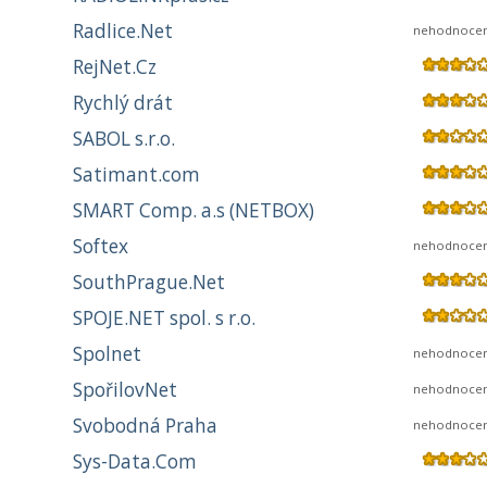
Radlice.Net
nehodnoce
RejNet.Cz
Rychlý drát
SABOL s.r.o.
Satimant.com
SMART Comp. a.s (NETBOX)
Softex
nehodnoce
SouthPrague.Net
SPOJE.NET spol. s r.o.
Spolnet
nehodnoce
SpořilovNet
nehodnoce
Svobodná Praha
nehodnoce
Sys-Data.Com