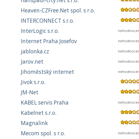
hanspaul-city.net s.r.o.
Heaven-CZFree.Net spol. s r.o.
INTERCONNECT s.r.o.
InterLogic s.r.o.
nehodnoce
Internet Praha Josefov
nehodnoce
jablonka.cz
nehodnoce
Jarov.net
nehodnoce
Jihoměstský internet
nehodnoce
Jivok s.r.o.
JM-Net
KABEL servis Praha
nehodnoce
Kabelnet s.r.o.
Magnalink
Mecom spol. s r.o.
nehodnoce