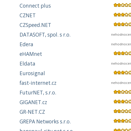
Connect plus
CZNET
CZSpeed.NET
DATASOFT, spol. s r.o.
nehodnoce
Edera
nehodnoce
eHAMnet
Eldata
nehodnoce
Eurosignal
fast-internet.cz
nehodnoce
FuturNET, s.r.o.
GIGANET.cz
GR-NET.CZ
GREPA Networks s.r.o.