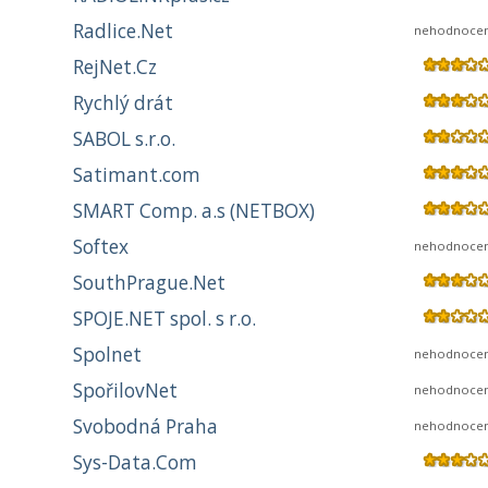
Radlice.Net
nehodnoce
RejNet.Cz
Rychlý drát
SABOL s.r.o.
Satimant.com
SMART Comp. a.s (NETBOX)
Softex
nehodnoce
SouthPrague.Net
SPOJE.NET spol. s r.o.
Spolnet
nehodnoce
SpořilovNet
nehodnoce
Svobodná Praha
nehodnoce
Sys-Data.Com