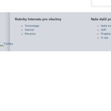
Rubriky Internetu pro všechny
Naše další pr
Technologie
Naše ko
Internet
VoIP
Recenze
Projekty
O nás