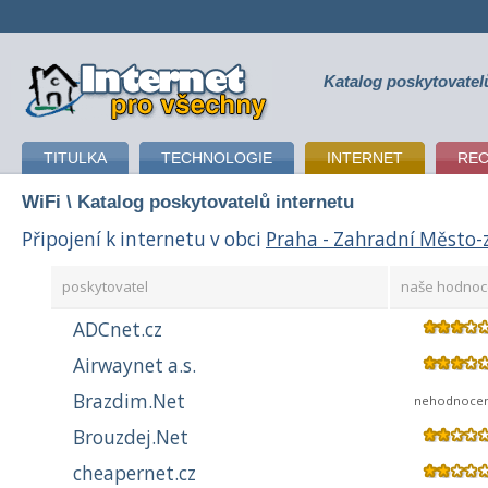
Katalog poskytovatel
připojení k internetu
TITULKA
TECHNOLOGIE
INTERNET
RE
WiFi
\ Katalog poskytovatelů internetu
Připojení k internetu v obci
Praha - Zahradní Město
poskytovatel
naše hodnoc
ADCnet.cz
Airwaynet a.s.
Brazdim.Net
nehodnoce
Brouzdej.Net
cheapernet.cz