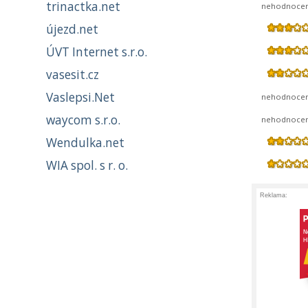
trinactka.net
nehodnoce
újezd.net
ÚVT Internet s.r.o.
vasesit.cz
Vaslepsi.Net
nehodnoce
waycom s.r.o.
nehodnoce
Wendulka.net
WIA spol. s r. o.
Reklama: