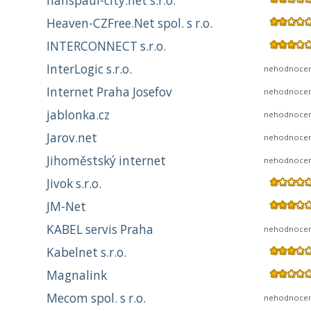
hanspaul-city.net s.r.o.
Heaven-CZFree.Net spol. s r.o.
INTERCONNECT s.r.o.
InterLogic s.r.o.
nehodnoce
Internet Praha Josefov
nehodnoce
jablonka.cz
nehodnoce
Jarov.net
nehodnoce
Jihoměstský internet
nehodnoce
Jivok s.r.o.
JM-Net
KABEL servis Praha
nehodnoce
Kabelnet s.r.o.
Magnalink
Mecom spol. s r.o.
nehodnoce