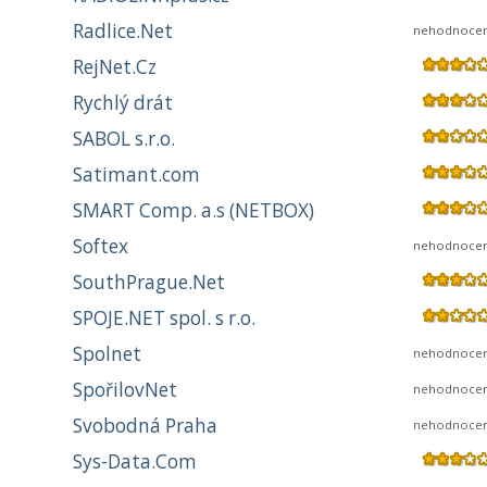
Radlice.Net
nehodnoce
RejNet.Cz
Rychlý drát
SABOL s.r.o.
Satimant.com
SMART Comp. a.s (NETBOX)
Softex
nehodnoce
SouthPrague.Net
SPOJE.NET spol. s r.o.
Spolnet
nehodnoce
SpořilovNet
nehodnoce
Svobodná Praha
nehodnoce
Sys-Data.Com