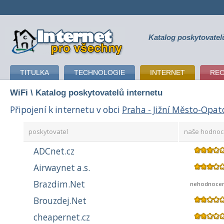
Katalog poskytovatel
připojení k internetu
TITULKA
TECHNOLOGIE
INTERNET
RE
WiFi
\ Katalog poskytovatelů internetu
Připojení k internetu v obci
Praha - Jižní Město-Opat
poskytovatel
naše hodnoc
ADCnet.cz
Airwaynet a.s.
Brazdim.Net
nehodnoce
Brouzdej.Net
cheapernet.cz