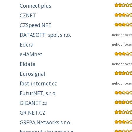
Connect plus
CZNET
CZSpeed.NET
DATASOFT, spol. s r.o.
nehodnoce
Edera
nehodnoce
eHAMnet
Eldata
nehodnoce
Eurosignal
fast-internet.cz
nehodnoce
FuturNET, s.r.o.
GIGANET.cz
GR-NET.CZ
GREPA Networks s.r.o.