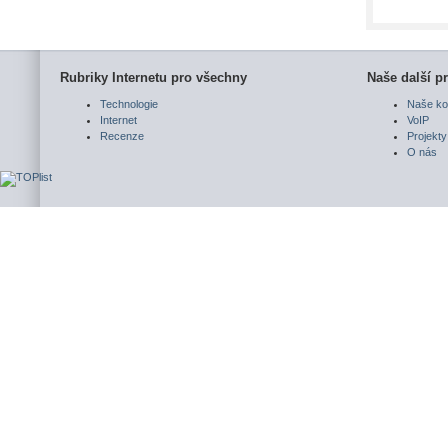
Rubriky Internetu pro všechny
Naše další pr
Technologie
Naše ko
Internet
VoIP
Recenze
Projekty
O nás