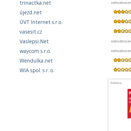
trinactka.net
nehodnoce
újezd.net
ÚVT Internet s.r.o.
vasesit.cz
Vaslepsi.Net
nehodnoce
waycom s.r.o.
nehodnoce
Wendulka.net
WIA spol. s r. o.
Reklama: