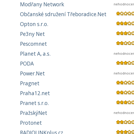
Modřany Network
nehodnoce
Občanské sdružení Třeboradice.Net
Opton s.r.o.
Pe3ny Net
Pescomnet
Planet A, a.s.
nehodnoce
PODA
Power.Net
nehodnoce
Pragnet
Praha12.net
Pranet s.r.o.
PražskýNet
nehodnoce
Protonet
RADIOLINKplus.cz