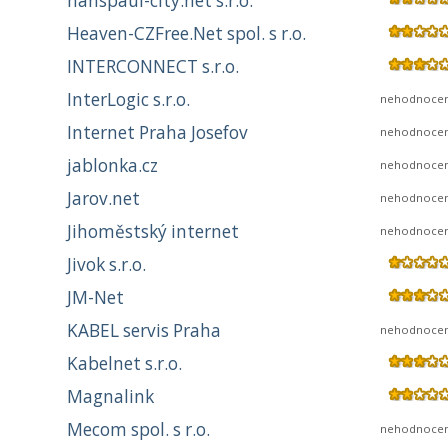
hanspaul-city.net s.r.o.
Heaven-CZFree.Net spol. s r.o.
INTERCONNECT s.r.o.
InterLogic s.r.o.
nehodnoce
Internet Praha Josefov
nehodnoce
jablonka.cz
nehodnoce
Jarov.net
nehodnoce
Jihoměstský internet
nehodnoce
Jivok s.r.o.
JM-Net
KABEL servis Praha
nehodnoce
Kabelnet s.r.o.
Magnalink
Mecom spol. s r.o.
nehodnoce