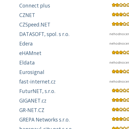
Connect plus
CZNET
CZSpeed.NET
DATASOFT, spol. s r.o.
nehodnoce
Edera
nehodnoce
eHAMnet
Eldata
nehodnoce
Eurosignal
fast-internet.cz
nehodnoce
FuturNET, s.r.o.
GIGANET.cz
GR-NET.CZ
GREPA Networks s.r.o.