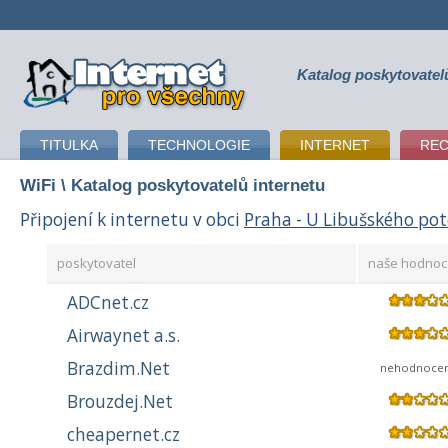
Katalog poskytovatel
připojení k internetu
TITULKA
TECHNOLOGIE
INTERNET
RE
WiFi
\ Katalog poskytovatelů internetu
Připojení k internetu v obci
Praha - U Libušského po
poskytovatel
naše hodnoc
ADCnet.cz
Airwaynet a.s.
Brazdim.Net
nehodnoce
Brouzdej.Net
cheapernet.cz