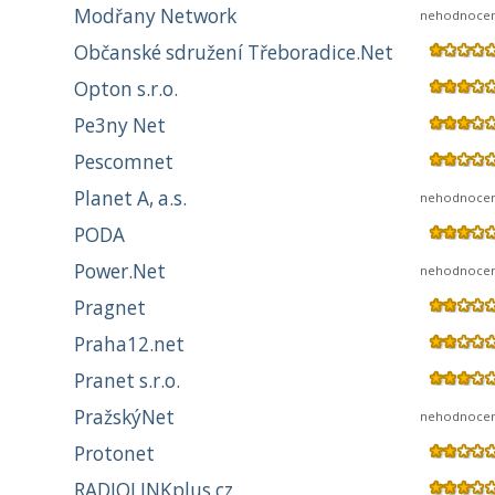
Modřany Network
nehodnoce
Občanské sdružení Třeboradice.Net
Opton s.r.o.
Pe3ny Net
Pescomnet
Planet A, a.s.
nehodnoce
PODA
Power.Net
nehodnoce
Pragnet
Praha12.net
Pranet s.r.o.
PražskýNet
nehodnoce
Protonet
RADIOLINKplus.cz