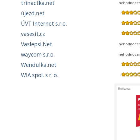
trinactka.net
nehodnoce
újezd.net
ÚVT Internet s.r.o.
vasesit.cz
Vaslepsi.Net
nehodnoce
waycom s.r.o.
nehodnoce
Wendulka.net
WIA spol. s r. o.
Reklama: