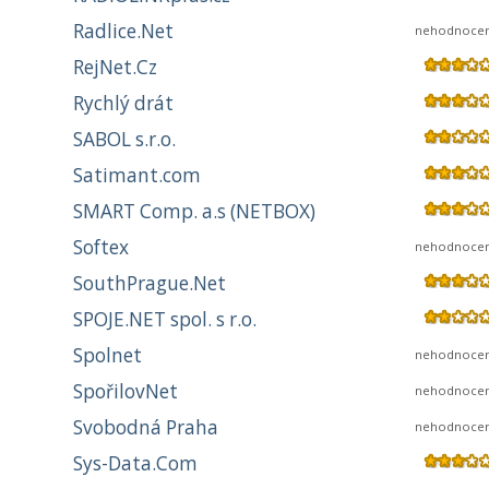
Radlice.Net
nehodnoce
RejNet.Cz
Rychlý drát
SABOL s.r.o.
Satimant.com
SMART Comp. a.s (NETBOX)
Softex
nehodnoce
SouthPrague.Net
SPOJE.NET spol. s r.o.
Spolnet
nehodnoce
SpořilovNet
nehodnoce
Svobodná Praha
nehodnoce
Sys-Data.Com