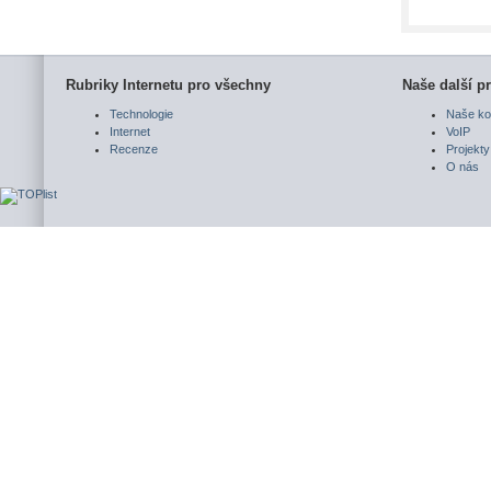
Rubriky Internetu pro všechny
Naše další pr
Technologie
Naše ko
Internet
VoIP
Recenze
Projekty
O nás