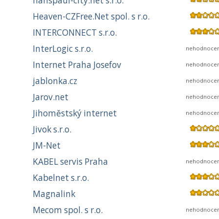
hanspaul-city.net s.r.o.
Heaven-CZFree.Net spol. s r.o.
INTERCONNECT s.r.o.
InterLogic s.r.o.
nehodnoce
Internet Praha Josefov
nehodnoce
jablonka.cz
nehodnoce
Jarov.net
nehodnoce
Jihoměstský internet
nehodnoce
Jivok s.r.o.
JM-Net
KABEL servis Praha
nehodnoce
Kabelnet s.r.o.
Magnalink
Mecom spol. s r.o.
nehodnoce