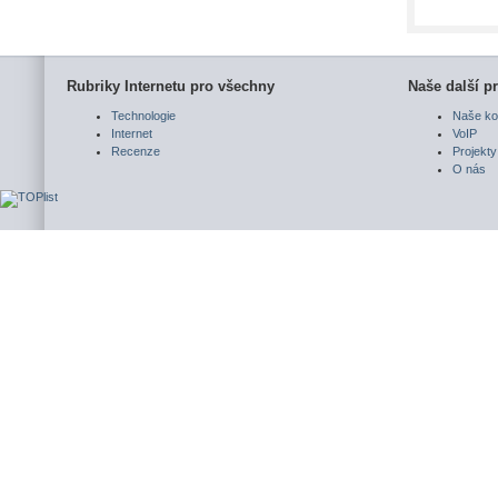
Rubriky Internetu pro všechny
Naše další pr
Technologie
Naše ko
Internet
VoIP
Recenze
Projekty
O nás