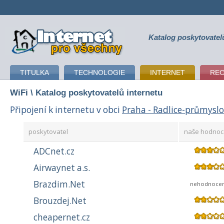
Katalog poskytovatel
připojení k internetu
TITULKA
TECHNOLOGIE
INTERNET
RE
WiFi
\ Katalog poskytovatelů internetu
Připojení k internetu v obci
Praha - Radlice-průmysl
poskytovatel
naše hodnoc
ADCnet.cz
Airwaynet a.s.
Brazdim.Net
nehodnoce
Brouzdej.Net
cheapernet.cz