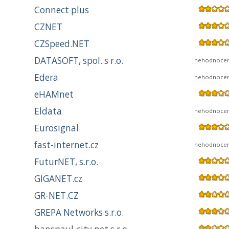
Connect plus
CZNET
CZSpeed.NET
DATASOFT, spol. s r.o.
nehodnoce
Edera
nehodnoce
eHAMnet
Eldata
nehodnoce
Eurosignal
fast-internet.cz
nehodnoce
FuturNET, s.r.o.
GIGANET.cz
GR-NET.CZ
GREPA Networks s.r.o.