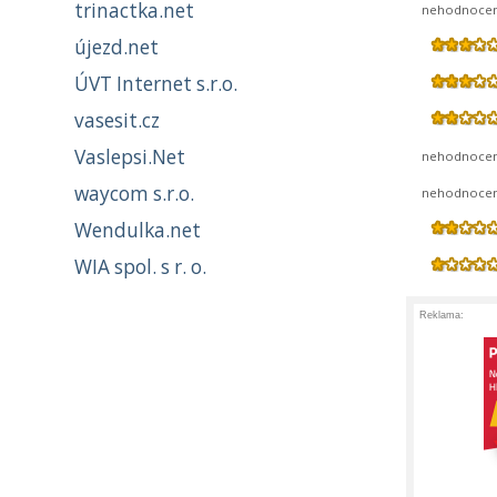
trinactka.net
nehodnoce
újezd.net
ÚVT Internet s.r.o.
vasesit.cz
Vaslepsi.Net
nehodnoce
waycom s.r.o.
nehodnoce
Wendulka.net
WIA spol. s r. o.
Reklama: