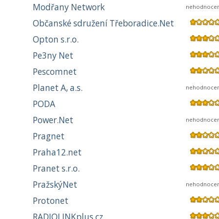
Modřany Network
nehodnoce
Občanské sdružení Třeboradice.Net
Opton s.r.o.
Pe3ny Net
Pescomnet
Planet A, a.s.
nehodnoce
PODA
Power.Net
nehodnoce
Pragnet
Praha12.net
Pranet s.r.o.
PražskýNet
nehodnoce
Protonet
RADIOLINKplus.cz