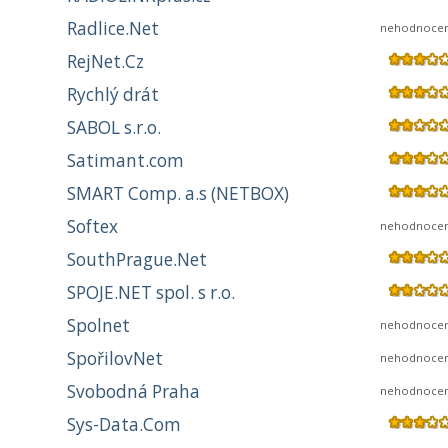
Radlice.Net
nehodnoce
RejNet.Cz
Rychlý drát
SABOL s.r.o.
Satimant.com
SMART Comp. a.s (NETBOX)
Softex
nehodnoce
SouthPrague.Net
SPOJE.NET spol. s r.o.
Spolnet
nehodnoce
SpořilovNet
nehodnoce
Svobodná Praha
nehodnoce
Sys-Data.Com