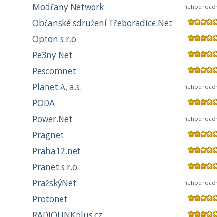
Modřany Network
nehodnoce
Občanské sdružení Třeboradice.Net
Opton s.r.o.
Pe3ny Net
Pescomnet
Planet A, a.s.
nehodnoce
PODA
Power.Net
nehodnoce
Pragnet
Praha12.net
Pranet s.r.o.
PražskýNet
nehodnoce
Protonet
RADIOLINKplus.cz