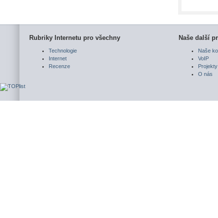
Rubriky Internetu pro všechny
Naše další pr
Technologie
Naše ko
Internet
VoIP
Recenze
Projekty
O nás