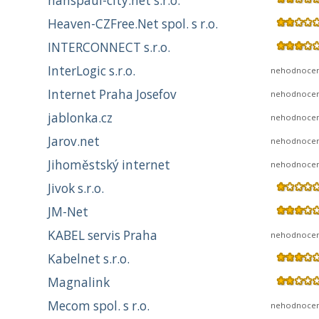
hanspaul-city.net s.r.o.
Heaven-CZFree.Net spol. s r.o.
INTERCONNECT s.r.o.
InterLogic s.r.o.
nehodnoce
Internet Praha Josefov
nehodnoce
jablonka.cz
nehodnoce
Jarov.net
nehodnoce
Jihoměstský internet
nehodnoce
Jivok s.r.o.
JM-Net
KABEL servis Praha
nehodnoce
Kabelnet s.r.o.
Magnalink
Mecom spol. s r.o.
nehodnoce