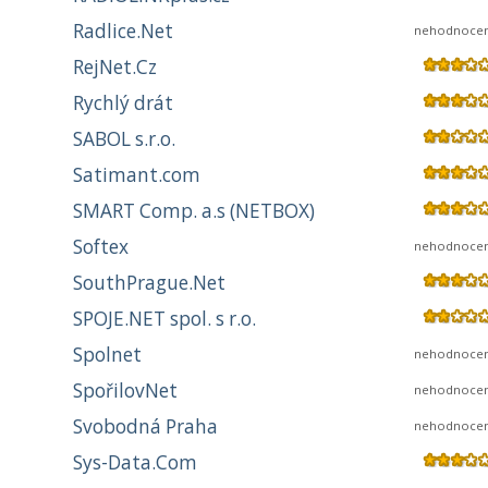
Radlice.Net
nehodnoce
RejNet.Cz
Rychlý drát
SABOL s.r.o.
Satimant.com
SMART Comp. a.s (NETBOX)
Softex
nehodnoce
SouthPrague.Net
SPOJE.NET spol. s r.o.
Spolnet
nehodnoce
SpořilovNet
nehodnoce
Svobodná Praha
nehodnoce
Sys-Data.Com