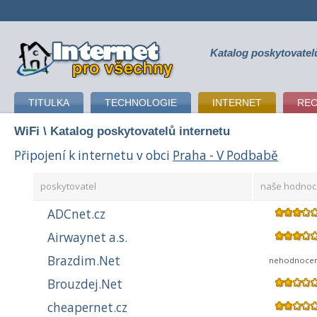
Katalog poskytovatel
připojení k internetu
TITULKA
TECHNOLOGIE
INTERNET
RE
WiFi
\ Katalog poskytovatelů internetu
Připojení k internetu v obci
Praha - V Podbabě
poskytovatel
naše hodnoc
ADCnet.cz
Airwaynet a.s.
Brazdim.Net
nehodnoce
Brouzdej.Net
cheapernet.cz