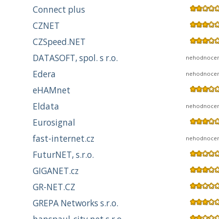
Connect plus
CZNET
CZSpeed.NET
DATASOFT, spol. s r.o.
nehodnoce
Edera
nehodnoce
eHAMnet
Eldata
nehodnoce
Eurosignal
fast-internet.cz
nehodnoce
FuturNET, s.r.o.
GIGANET.cz
GR-NET.CZ
GREPA Networks s.r.o.