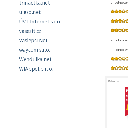
trinactka.net
nehodnoce
újezd.net
ÚVT Internet s.r.o.
vasesit.cz
Vaslepsi.Net
nehodnoce
waycom s.r.o.
nehodnoce
Wendulka.net
WIA spol. s r. o.
Reklama: