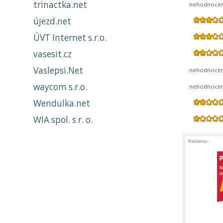
trinactka.net
nehodnoce
újezd.net
ÚVT Internet s.r.o.
vasesit.cz
Vaslepsi.Net
nehodnoce
waycom s.r.o.
nehodnoce
Wendulka.net
WIA spol. s r. o.
Reklama: