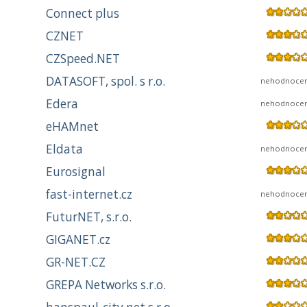
Connect plus
CZNET
CZSpeed.NET
DATASOFT, spol. s r.o.
nehodnoce
Edera
nehodnoce
eHAMnet
Eldata
nehodnoce
Eurosignal
fast-internet.cz
nehodnoce
FuturNET, s.r.o.
GIGANET.cz
GR-NET.CZ
GREPA Networks s.r.o.