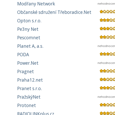
Modřany Network
nehodnoce
Občanské sdružení Třeboradice.Net
Opton s.r.o.
Pe3ny Net
Pescomnet
Planet A, a.s.
nehodnoce
PODA
Power.Net
nehodnoce
Pragnet
Praha12.net
Pranet s.r.o.
PražskýNet
nehodnoce
Protonet
RADIOLINKplus.cz