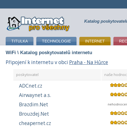
Katalog poskytovatel
připojení k internetu
TITULKA
TECHNOLOGIE
INTERNET
RE
WiFi
\ Katalog poskytovatelů internetu
Připojení k internetu v obci
Praha - Na Hůrce
poskytovatel
naše hodnoc
ADCnet.cz
Airwaynet a.s.
Brazdim.Net
nehodnoce
Brouzdej.Net
cheapernet.cz