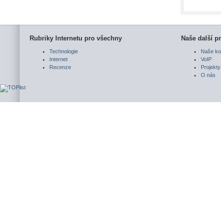
Rubriky Internetu pro všechny
Naše další pr
Technologie
Naše ko
Internet
VoIP
Recenze
Projekty
O nás