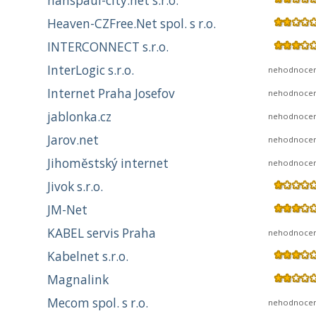
hanspaul-city.net s.r.o.
Heaven-CZFree.Net spol. s r.o.
INTERCONNECT s.r.o.
InterLogic s.r.o.
nehodnoce
Internet Praha Josefov
nehodnoce
jablonka.cz
nehodnoce
Jarov.net
nehodnoce
Jihoměstský internet
nehodnoce
Jivok s.r.o.
JM-Net
KABEL servis Praha
nehodnoce
Kabelnet s.r.o.
Magnalink
Mecom spol. s r.o.
nehodnoce