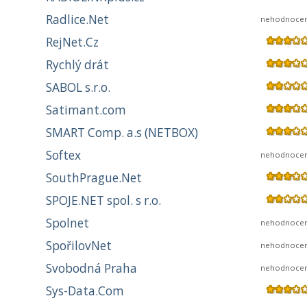
Radlice.Net
nehodnoce
RejNet.Cz
Rychlý drát
SABOL s.r.o.
Satimant.com
SMART Comp. a.s (NETBOX)
Softex
nehodnoce
SouthPrague.Net
SPOJE.NET spol. s r.o.
Spolnet
nehodnoce
SpořilovNet
nehodnoce
Svobodná Praha
nehodnoce
Sys-Data.Com