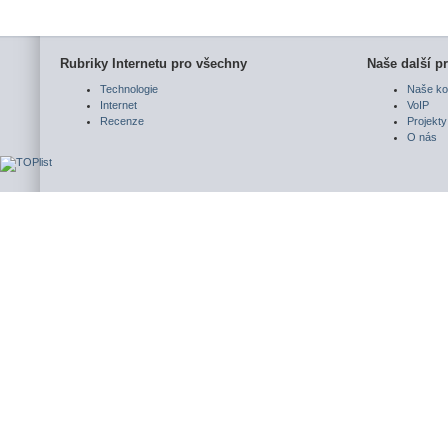
Rubriky Internetu pro všechny
Naše další pr
Technologie
Naše ko
Internet
VoIP
Recenze
Projekty
O nás