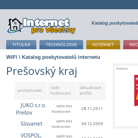
Katalog poskytovatel
připojení k internetu
TITULKA
TECHNOLOGIE
INTERNET
RE
WiFi
\ Katalog poskytovatelů internetu
Prešovský kraj
Reklama:
naše
aktualizace
poskytovatel
hodnocení
profilu
JUKO s.r.o.
zatím bez
28.11.2011
Prešov
hodnocení
zatím bez
Slovanet
04.12.2009
hodnocení
VOSPOL,
zatím bez