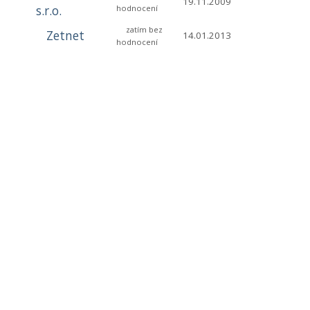
19.11.2009
s.r.o.
hodnocení
zatím bez
Zetnet
14.01.2013
hodnocení