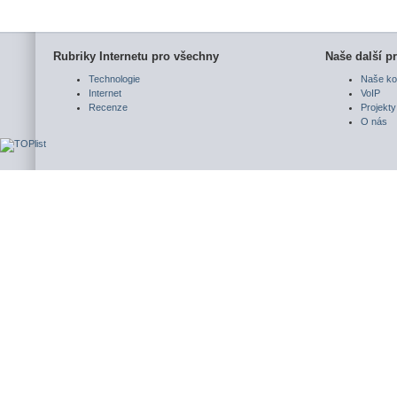
Rubriky Internetu pro všechny
Naše další pr
Technologie
Naše ko
Internet
VoIP
Recenze
Projekty
O nás