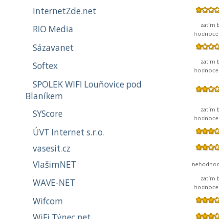
InternetZde.net
zatím 
RIO Media
hodnoce
Sázavanet
zatím 
Softex
hodnoce
SPOLEK WIFI Louňovice pod
Blaníkem
zatím 
SYScore
hodnoce
ÚVT Internet s.r.o.
vasesit.cz
VlašimNET
nehodno
zatím 
WAVE-NET
hodnoce
Wifcom
WiFi Týnec.net