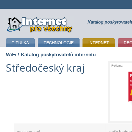
Katalog poskytovatel
připojení k internetu
TITULKA
TECHNOLOGIE
INTERNET
RE
WiFi
\ Katalog poskytovatelů internetu
Středočeský kraj
Reklama:
poskytovatel
naše hodnoc