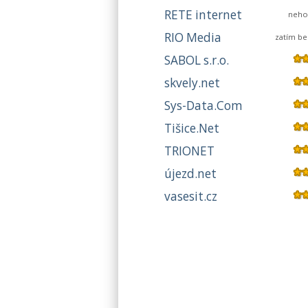
RETE internet
neho
RIO Media
zatím b
SABOL s.r.o.
skvely.net
Sys-Data.Com
Tišice.Net
TRIONET
újezd.net
vasesit.cz