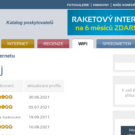
|
|
FOTOGALERIE
KNIHOVNY
NAŠE KONFE
Katalog poskytovatelů
INTERNET
RECENZE
WIFI
SPEEDMETER
ternetu
j
dnocení
aktualizace profilu
K vaší 
přiřa
30.06.2021
05.07.2021
19.09.2011
ez hodnocení
16.08.2021
Hle