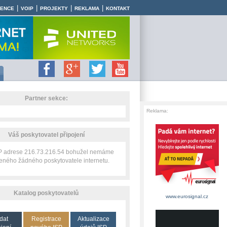
|
|
|
|
RENCE
VOIP
PROJEKTY
REKLAMA
KONTAKT
Partner sekce:
Reklama:
Váš poskytovatel připojení
IP adrese 216.73.216.54 bohužel nemáme
zeného žádného poskytovatele internetu.
Katalog poskytovatelů
www.eurosignal.cz
dat
Registrace
Aktualizace