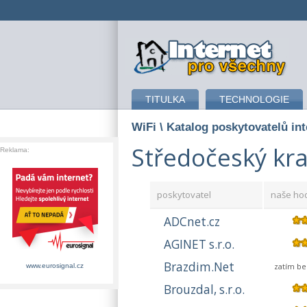
připojení k internetu
TITULKA
TECHNOLOGIE
WiFi
\ Katalog poskytovatelů in
Středočeský kra
Reklama:
poskytovatel
naše ho
ADCnet.cz
AGINET s.r.o.
Brazdim.Net
zatím b
www.eurosignal.cz
Brouzdal, s.r.o.