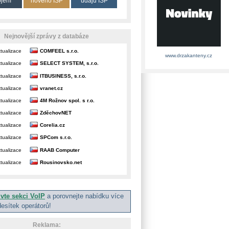
ojení
nového ISP
údajů ISP
Nejnovější zprávy z databáze
tualizace
COMFEEL s.r.o.
www.drzakanteny.cz
tualizace
SELECT SYSTEM, s.r.o.
tualizace
ITBUSINESS, s.r.o.
tualizace
vranet.cz
tualizace
4M Rožnov spol. s r.o.
tualizace
ZděchovNET
tualizace
Corelia.cz
tualizace
SPCom s.r.o.
tualizace
RAAB Computer
tualizace
Rousinovsko.net
ivte sekci VoIP
a porovnejte nabídku více
desítek operátorů!
Reklama: