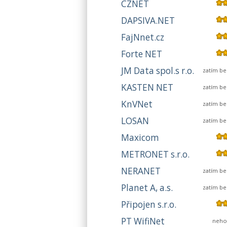
CZNET
DAPSIVA.NET
FajNnet.cz
Forte NET
JM Data spol.s r.o.
zatím b
KASTEN NET
zatím b
KnVNet
zatím b
LOSAN
zatím b
Maxicom
METRONET s.r.o.
NERANET
zatím b
Planet A, a.s.
zatím b
Připojen s.r.o.
PT WifiNet
neho