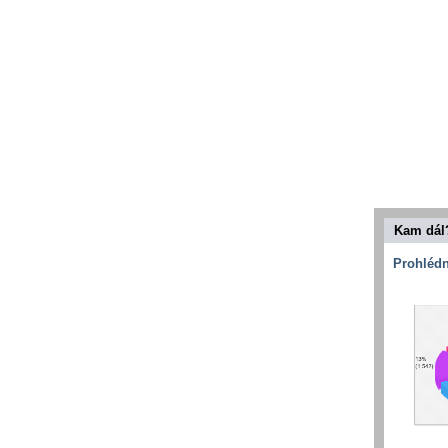
Kam dál
Prohlédn