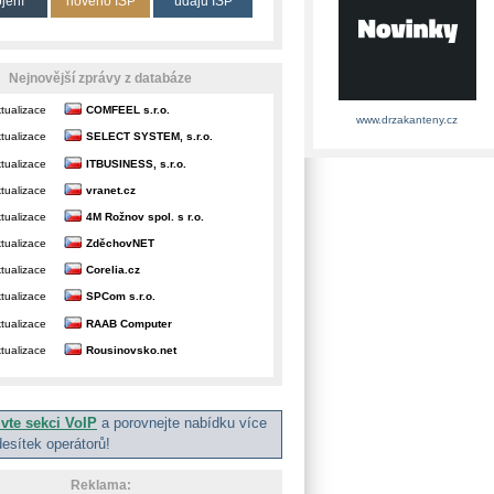
ojení
nového ISP
údajů ISP
Nejnovější zprávy z databáze
tualizace
COMFEEL s.r.o.
www.drzakanteny.cz
tualizace
SELECT SYSTEM, s.r.o.
tualizace
ITBUSINESS, s.r.o.
tualizace
vranet.cz
tualizace
4M Rožnov spol. s r.o.
tualizace
ZděchovNET
tualizace
Corelia.cz
tualizace
SPCom s.r.o.
tualizace
RAAB Computer
tualizace
Rousinovsko.net
ivte sekci VoIP
a porovnejte nabídku více
desítek operátorů!
Reklama: