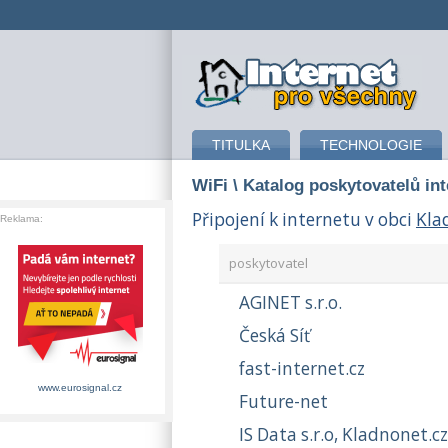
připojení k internetu
TITULKA
TECHNOLOGIE
WiFi
\ Katalog poskytovatelů in
Připojení k internetu v obci
Kla
Reklama:
poskytovatel
AGINET s.r.o.
Česká Síť
fast-internet.cz
www.eurosignal.cz
Future-net
IS Data s.r.o, Kladnonet.cz