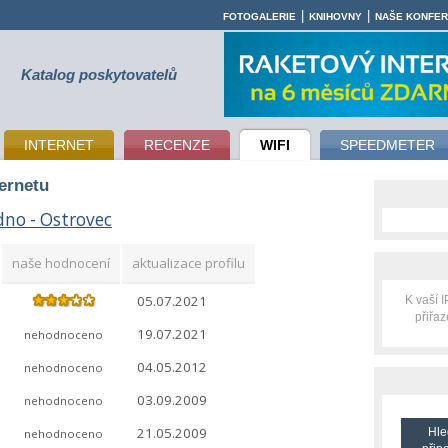
|
|
FOTOGALERIE
KNIHOVNY
NAŠE KONFE
Katalog poskytovatelů
INTERNET
RECENZE
WIFI
SPEEDMETER
ternetu
dno - Ostrovec
naše hodnocení
aktualizace profilu
05.07.2021
K vaší 
přiřa
19.07.2021
nehodnoceno
04.05.2012
nehodnoceno
03.09.2009
nehodnoceno
21.05.2009
Hle
nehodnoceno