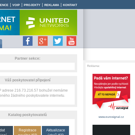
|
|
|
|
RENCE
VOIP
PROJEKTY
REKLAMA
KONTAKT
Partner sekce:
Reklama:
Váš poskytovatel připojení
IP adrese 216.73.216.57 bohužel nemáme
zeného žádného poskytovatele internetu.
Katalog poskytovatelů
www.eurosignal.cz
dat
Registrace
Aktualizace