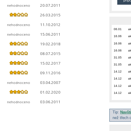
přip
20.07.2011
nehodnoceno
26.03.2015
11.10.2012
nehodnoceno
06.01
ak
15.06.2011
nehodnoceno
16.06
ak
19.02.2018
16.06
ak
16.06
ak
08.07.2015
31.05
ak
15.02.2017
31.05
ak
14.12
ak
09.11.2016
14.12
ak
03.04.2007
nehodnoceno
14.12
ak
01.02.2020
14.12
ak
03.06.2011
nehodnoceno
Tip:
Navšt
než třech 