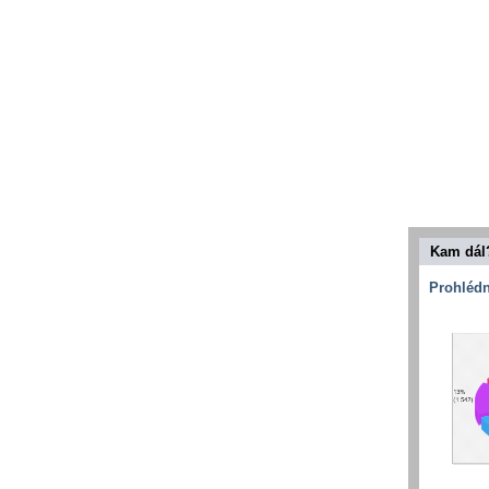
Kam dál
Prohlédn