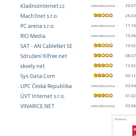
KladnoInternet.cz
20.07
nehodnoceno
Mach3net s.r.o.
26.03
PC arena s.r.o.
11.10
nehodnoceno
RIO Media
15.06
nehodnoceno
SAT - AN CableNet SE
19.02
Sdružení Klfree.net
08.07
skvely.net
15.02
Sys-Data.Com
09.11
UPC Česká Republika
03.04
nehodnoceno
ÚVT Internet s.r.o.
01.02
VINARICE.NET
03.06
nehodnoceno
Reklama: