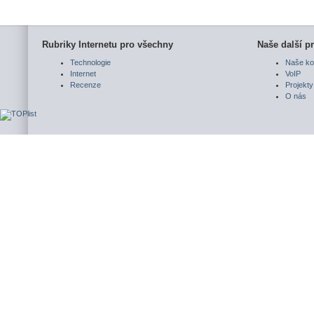
Rubriky Internetu pro všechny
Naše další pr
Technologie
Naše ko
Internet
VoIP
Recenze
Projekty
O nás