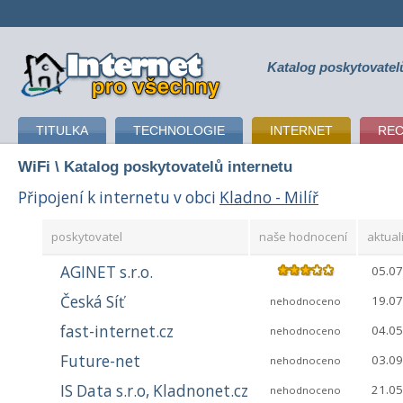
Katalog poskytovatel
připojení k internetu
TITULKA
TECHNOLOGIE
INTERNET
RE
WiFi
\ Katalog poskytovatelů internetu
Připojení k internetu v obci
Kladno - Milíř
poskytovatel
naše hodnocení
aktual
AGINET s.r.o.
05.07
Česká Síť
19.07
nehodnoceno
fast-internet.cz
04.05
nehodnoceno
Future-net
03.09
nehodnoceno
IS Data s.r.o, Kladnonet.cz
21.05
nehodnoceno