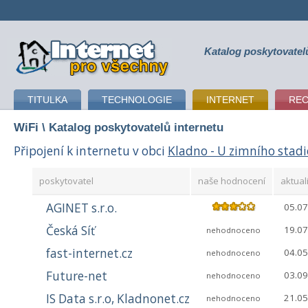
Katalog poskytovatel
připojení k internetu
TITULKA
TECHNOLOGIE
INTERNET
RE
WiFi
\ Katalog poskytovatelů internetu
Připojení k internetu v obci
Kladno - U zimního stad
poskytovatel
naše hodnocení
aktual
AGINET s.r.o.
05.07
Česká Síť
19.07
nehodnoceno
fast-internet.cz
04.05
nehodnoceno
Future-net
03.09
nehodnoceno
IS Data s.r.o, Kladnonet.cz
21.05
nehodnoceno