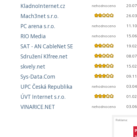
KladnoInternet.cz
20.07
nehodnoceno
Mach3net s.r.o.
26.03
PC arena s.r.o.
11.10
nehodnoceno
RIO Media
15.06
nehodnoceno
SAT - AN CableNet SE
19.02
Sdružení Klfree.net
08.07
skvely.net
15.02
Sys-Data.Com
09.11
UPC Česká Republika
03.04
nehodnoceno
ÚVT Internet s.r.o.
01.02
VINARICE.NET
03.06
nehodnoceno
Reklama: