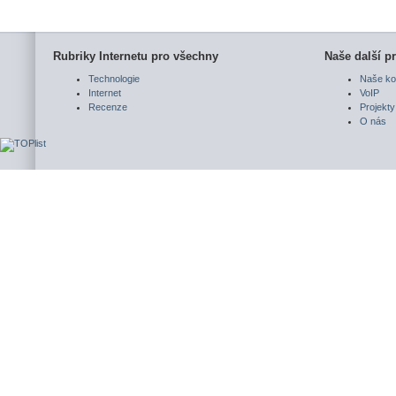
Rubriky Internetu pro všechny
Naše další pr
Technologie
Naše ko
Internet
VoIP
Recenze
Projekty
O nás