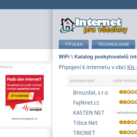
připojení k internetu
TITULKA
TECHNOLOGIE
WiFi
\ Katalog poskytovatelů in
Připojení k internetu v obci
Kly 
Reklama:
poskytovatel
naše hodnoc
Brouzdal, s.r.o.
FajNnet.cz
KASTEN NET
nehodnoce
www.eurosignal.cz
Tišice.Net
TRIONET