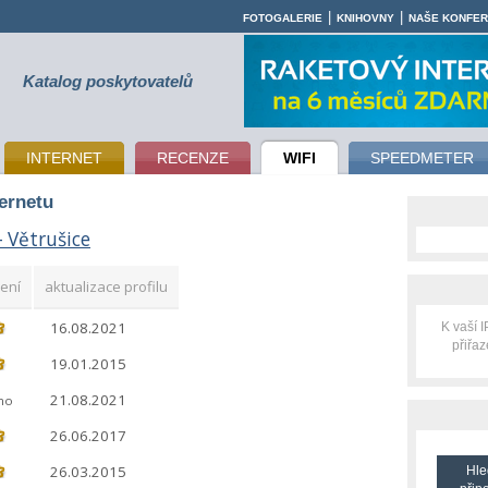
|
|
FOTOGALERIE
KNIHOVNY
NAŠE KONFE
Katalog poskytovatelů
INTERNET
RECENZE
WIFI
SPEEDMETER
ternetu
- Větrušice
ení
aktualizace profilu
16.08.2021
K vaší 
přiřa
19.01.2015
21.08.2021
no
26.06.2017
26.03.2015
Hle