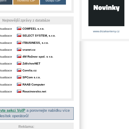
ojení
nového ISP
údajů ISP
Nejnovější zprávy z databáze
tualizace
COMFEEL s.r.o.
www.drzakanteny.cz
tualizace
SELECT SYSTEM, s.r.o.
tualizace
ITBUSINESS, s.r.o.
tualizace
vranet.cz
tualizace
4M Rožnov spol. s r.o.
tualizace
ZděchovNET
tualizace
Corelia.cz
tualizace
SPCom s.r.o.
tualizace
RAAB Computer
tualizace
Rousinovsko.net
ivte sekci VoIP
a porovnejte nabídku více
desítek operátorů!
Reklama: