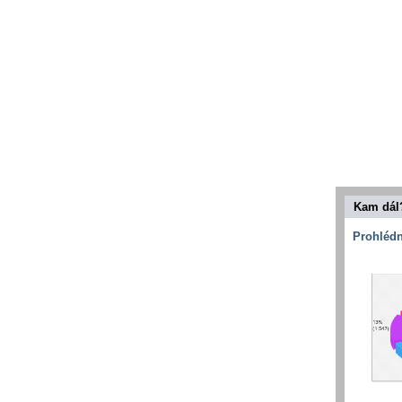
Kam dál
Prohlédn