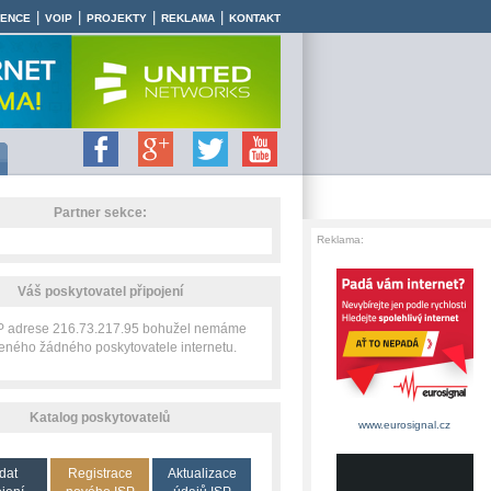
|
|
|
|
RENCE
VOIP
PROJEKTY
REKLAMA
KONTAKT
Partner sekce:
Reklama:
Váš poskytovatel připojení
IP adrese 216.73.217.95 bohužel nemáme
zeného žádného poskytovatele internetu.
Katalog poskytovatelů
www.eurosignal.cz
dat
Registrace
Aktualizace