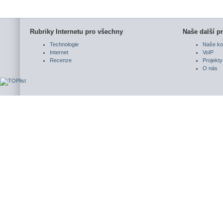
Rubriky Internetu pro všechny
Naše další pr
Technologie
Naše ko
Internet
VoIP
Recenze
Projekty
O nás