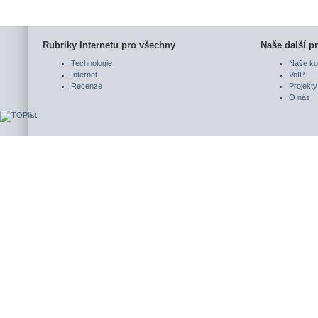
Rubriky Internetu pro všechny
Naše další pr
Technologie
Naše ko
Internet
VoIP
Recenze
Projekty
O nás