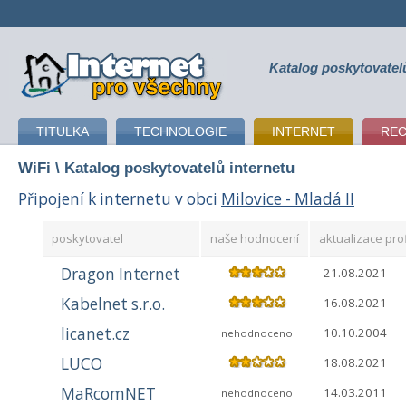
Katalog poskytovatel
připojení k internetu
TITULKA
TECHNOLOGIE
INTERNET
RE
WiFi
\ Katalog poskytovatelů internetu
Připojení k internetu v obci
Milovice - Mladá II
poskytovatel
naše hodnocení
aktualizace prof
Dragon Internet
21.08.2021
Kabelnet s.r.o.
16.08.2021
licanet.cz
10.10.2004
nehodnoceno
LUCO
18.08.2021
MaRcomNET
14.03.2011
nehodnoceno