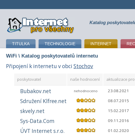
Katalog poskytovatel
připojení k internetu
TITULKA
TECHNOLOGIE
INTERNET
RE
WiFi
\ Katalog poskytovatelů internetu
Připojení k internetu v obci
Stochov
poskytovatel
naše hodnocení
aktualizace pro
Bubakov.net
23.08.2021
nehodnoceno
Sdružení Klfree.net
08.07.2015
skvely.net
15.02.2017
Sys-Data.Com
09.11.2016
ÚVT Internet s.r.o.
01.02.2020