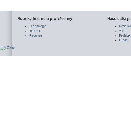
Rubriky Internetu pro všechny
Naše další pr
Technologie
Naše ko
Internet
VoIP
Recenze
Projekty
O nás