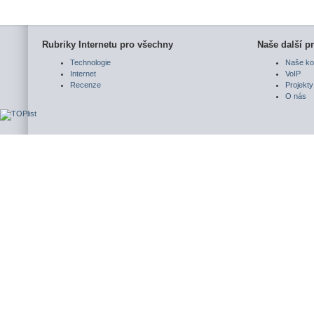
Rubriky Internetu pro všechny
Naše další pr
Technologie
Naše ko
Internet
VoIP
Recenze
Projekty
O nás