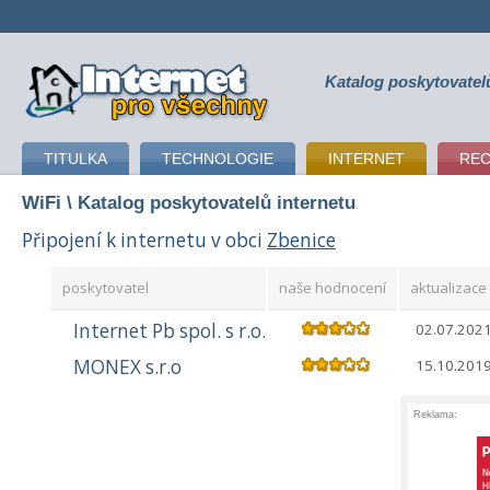
Katalog poskytovatel
připojení k internetu
TITULKA
TECHNOLOGIE
INTERNET
RE
WiFi
\ Katalog poskytovatelů internetu
Připojení k internetu v obci
Zbenice
poskytovatel
naše hodnocení
aktualizace 
Internet Pb spol. s r.o.
02.07.202
MONEX s.r.o
15.10.201
Reklama: