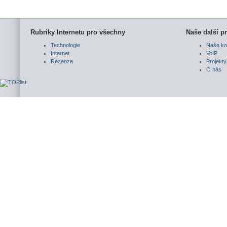
Rubriky Internetu pro všechny
Naše další pr
Technologie
Naše ko
Internet
VoIP
Recenze
Projekty
O nás