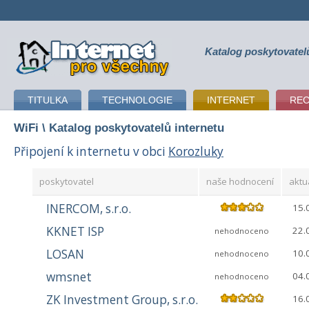
Katalog poskytovatel
připojení k internetu
TITULKA
TECHNOLOGIE
INTERNET
RE
WiFi
\ Katalog poskytovatelů internetu
Připojení k internetu v obci
Korozluky
poskytovatel
naše hodnocení
aktu
INERCOM, s.r.o.
15.
KKNET ISP
22.
nehodnoceno
LOSAN
10.
nehodnoceno
wmsnet
04.
nehodnoceno
ZK Investment Group, s.r.o.
16.