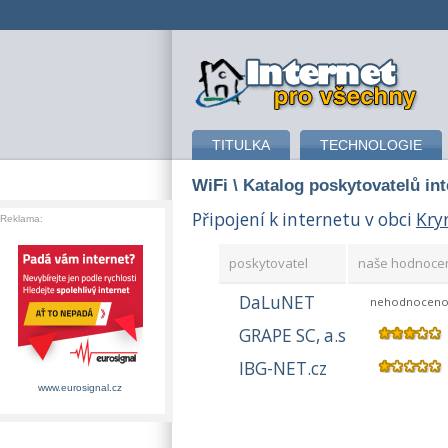
připojení k internetu
TITULKA
TECHNOLOGIE
WiFi
\ Katalog poskytovatelů in
Připojení k internetu v obci
Kry
Reklama:
poskytovatel
naše hodnoce
DaLuNET
nehodnocen
GRAPE SC, a.s
IBG-NET.cz
www.eurosignal.cz