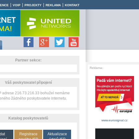
|
|
|
|
RENCE
VOIP
PROJEKTY
REKLAMA
KONTAKT
Partner sekce:
Reklama:
Váš poskytovatel připojení
IP adrese 216.73.216.33 bohužel nemáme
zeného žádného poskytovatele internetu.
Katalog poskytovatelů
www.eurosignal.cz
dat
Registrace
Aktualizace