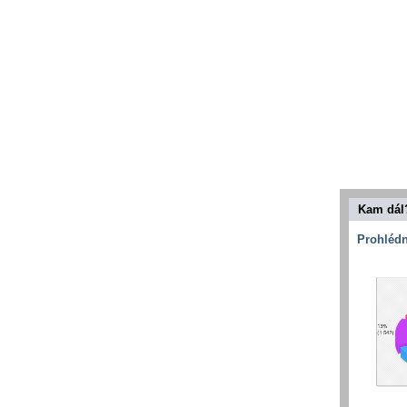
Kam dál
Prohlédn