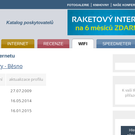
|
|
FOTOGALERIE
KNIHOVNY
NAŠE KONFE
Katalog poskytovatelů
INTERNET
RECENZE
WIFI
SPEEDMETER
ternetu
ry - Běsno
ní
aktualizace profilu
27.07.2009
K vaší 
o
přiřa
16.05.2014
16.01.2015
Hle