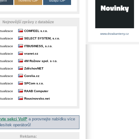
ojení
nového ISP
údajů ISP
Nejnovější zprávy z databáze
tualizace
COMFEEL s.r.o.
www.drzakanteny.cz
tualizace
SELECT SYSTEM, s.r.o.
tualizace
ITBUSINESS, s.r.o.
tualizace
vranet.cz
tualizace
4M Rožnov spol. s r.o.
tualizace
ZděchovNET
tualizace
Corelia.cz
tualizace
SPCom s.r.o.
tualizace
RAAB Computer
tualizace
Rousinovsko.net
ivte sekci VoIP
a porovnejte nabídku více
desítek operátorů!
Reklama: