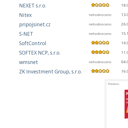
NEXET s.r.o.
18.
Nitex
13.
nehodnoceno
pripojsinet.cz
26.
nehodnoceno
S-NET
15.
nehodnoceno
SoftControl
19.
SOFTEX NCP, s.r.o.
11.
wmsnet
04.
nehodnoceno
ZK Investment Group, s.r.o.
16.
Reklama: