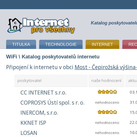
Katalog poskytovatel
připojení k internetu
TITULKA
TECHNOLOGIE
INTERNET
RE
WiFi
\ Katalog poskytovatelů internetu
Připojení k internetu v obci
Most - Čepirožská výšina-
poskytovatel
naše hodnocení
aktu
CC INTERNET s.r.o.
03.
COPROSYS Ústí spol. s r. o.
31.
nehodnoceno
INERCOM, s.r.o.
15.
KKNET ISP
22.
nehodnoceno
LOSAN
10.
nehodnoceno