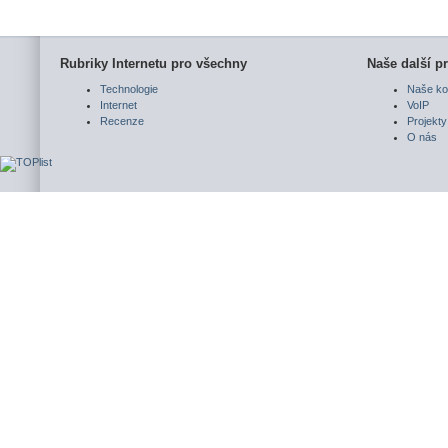
Rubriky Internetu pro všechny
Naše další pr
Technologie
Naše ko
Internet
VoIP
Recenze
Projekty
O nás