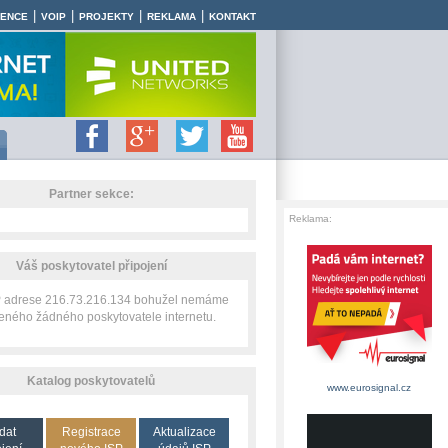
|
|
|
|
RENCE
VOIP
PROJEKTY
REKLAMA
KONTAKT
Partner sekce:
Reklama:
Váš poskytovatel připojení
IP adrese 216.73.216.134 bohužel nemáme
zeného žádného poskytovatele internetu.
Katalog poskytovatelů
www.eurosignal.cz
dat
Registrace
Aktualizace