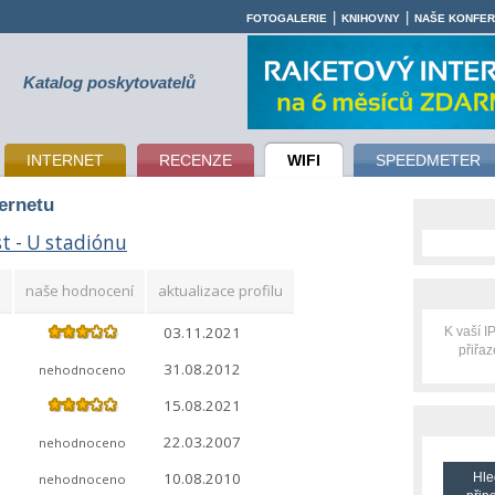
|
|
FOTOGALERIE
KNIHOVNY
NAŠE KONFE
Katalog poskytovatelů
INTERNET
RECENZE
WIFI
SPEEDMETER
ternetu
t - U stadiónu
naše hodnocení
aktualizace profilu
03.11.2021
K vaší 
přiřa
31.08.2012
nehodnoceno
15.08.2021
22.03.2007
nehodnoceno
10.08.2010
Hle
nehodnoceno