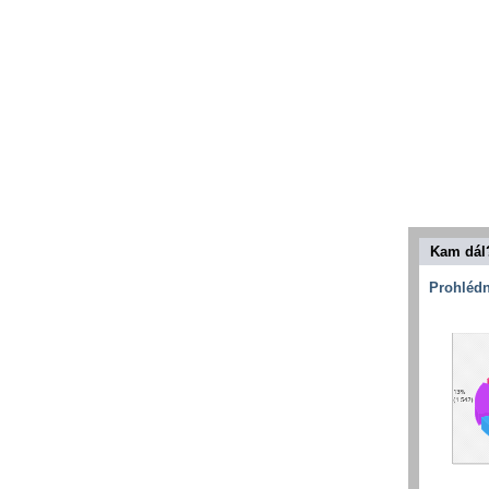
Kam dál
Prohlédn