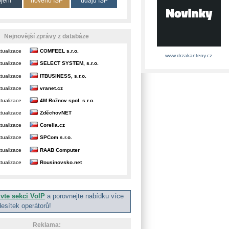
ojení
nového ISP
údajů ISP
Nejnovější zprávy z databáze
tualizace
COMFEEL s.r.o.
www.drzakanteny.cz
tualizace
SELECT SYSTEM, s.r.o.
tualizace
ITBUSINESS, s.r.o.
tualizace
vranet.cz
tualizace
4M Rožnov spol. s r.o.
tualizace
ZděchovNET
tualizace
Corelia.cz
tualizace
SPCom s.r.o.
tualizace
RAAB Computer
tualizace
Rousinovsko.net
ivte sekci VoIP
a porovnejte nabídku více
desítek operátorů!
Reklama: