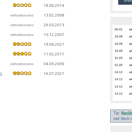
přip
18.06.2014
13.02.2008
nehodnoceno
26.03.2013
nehodnoceno
06.01
ak
15.12.2007
nehodnoceno
16.06
ak
19.08.2021
16.06
ak
16.06
ak
11.02.2017
31.05
ak
04.09.2009
nehodnoceno
31.05
ak
o.
14.12
ak
16.07.2021
14.12
ak
14.12
ak
14.12
ak
Tip:
Navšt
než třech 