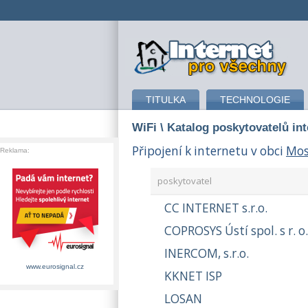
připojení k internetu
TITULKA
TECHNOLOGIE
WiFi
\ Katalog poskytovatelů in
Připojení k internetu v obci
Mos
Reklama:
poskytovatel
CC INTERNET s.r.o.
COPROSYS Ústí spol. s r. o.
INERCOM, s.r.o.
www.eurosignal.cz
KKNET ISP
LOSAN