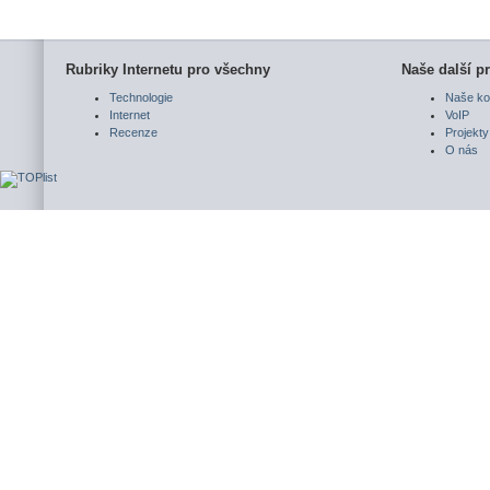
Rubriky Internetu pro všechny
Naše další pr
Technologie
Naše ko
Internet
VoIP
Recenze
Projekty
O nás