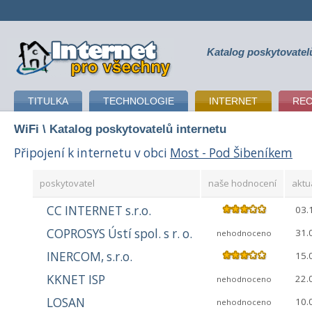
Katalog poskytovatel
připojení k internetu
TITULKA
TECHNOLOGIE
INTERNET
RE
WiFi
\ Katalog poskytovatelů internetu
Připojení k internetu v obci
Most - Pod Šibeníkem
poskytovatel
naše hodnocení
aktu
CC INTERNET s.r.o.
03.
COPROSYS Ústí spol. s r. o.
31.
nehodnoceno
INERCOM, s.r.o.
15.
KKNET ISP
22.
nehodnoceno
LOSAN
10.
nehodnoceno