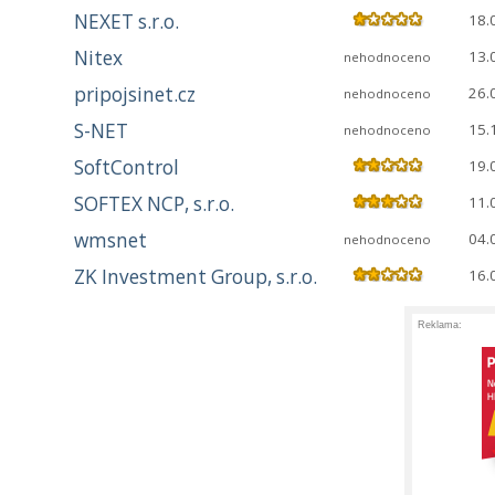
NEXET s.r.o.
18.
Nitex
13.
nehodnoceno
pripojsinet.cz
26.
nehodnoceno
S-NET
15.
nehodnoceno
SoftControl
19.
SOFTEX NCP, s.r.o.
11.
wmsnet
04.
nehodnoceno
ZK Investment Group, s.r.o.
16.
Reklama: