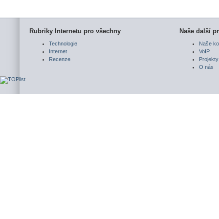
Rubriky Internetu pro všechny
Naše další pr
Technologie
Naše ko
Internet
VoIP
Recenze
Projekty
O nás