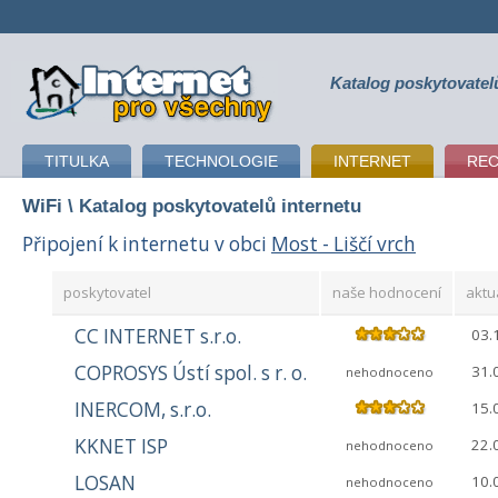
Katalog poskytovatel
připojení k internetu
TITULKA
TECHNOLOGIE
INTERNET
RE
WiFi
\ Katalog poskytovatelů internetu
Připojení k internetu v obci
Most - Liščí vrch
poskytovatel
naše hodnocení
aktu
CC INTERNET s.r.o.
03.
COPROSYS Ústí spol. s r. o.
31.
nehodnoceno
INERCOM, s.r.o.
15.
KKNET ISP
22.
nehodnoceno
LOSAN
10.
nehodnoceno