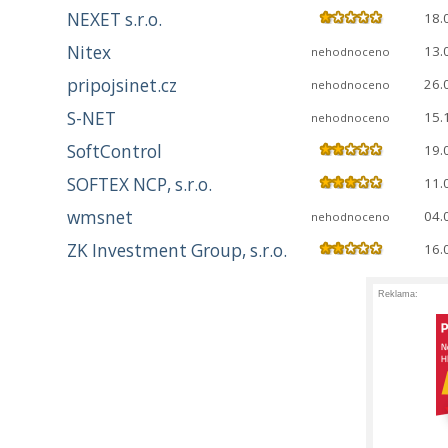
NEXET s.r.o.
18.
Nitex
13.
nehodnoceno
pripojsinet.cz
26.
nehodnoceno
S-NET
15.
nehodnoceno
SoftControl
19.
SOFTEX NCP, s.r.o.
11.
wmsnet
04.
nehodnoceno
ZK Investment Group, s.r.o.
16.
Reklama: