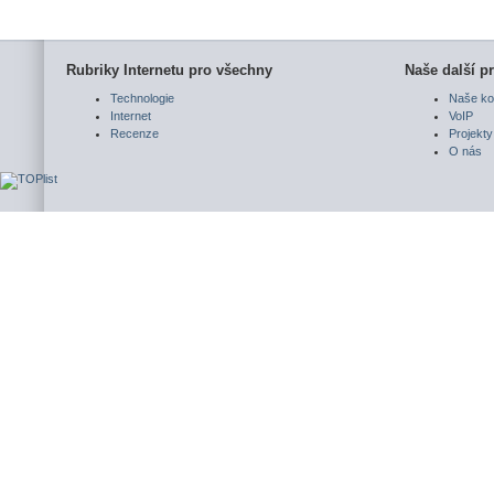
Rubriky Internetu pro všechny
Naše další pr
Technologie
Naše ko
Internet
VoIP
Recenze
Projekty
O nás