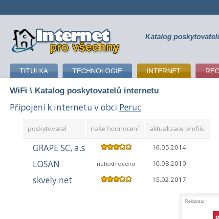
Katalog poskytovatel
připojení k internetu
TITULKA
TECHNOLOGIE
INTERNET
RE
WiFi
\ Katalog poskytovatelů internetu
Připojení k internetu v obci
Peruc
poskytovatel
naše hodnocení
aktualizace profilu
GRAPE SC, a.s
16.05.2014
LOSAN
10.08.2010
nehodnoceno
skvely.net
15.02.2017
Reklama: