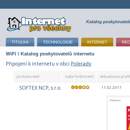
Katalog poskytovatel
připojení k internetu
TITULKA
TECHNOLOGIE
INTERNET
RE
WiFi
\ Katalog poskytovatelů internetu
Připojení k internetu v obci
Polerady
poskytovatel
naše hodnocení
aktualizace profi
SOFTEX NCP, s.r.o.
11.02.2017
Reklama: