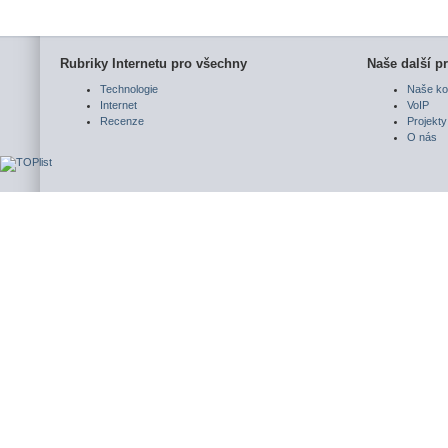
Rubriky Internetu pro všechny
Naše další pr
Technologie
Naše ko
Internet
VoIP
Recenze
Projekty
O nás