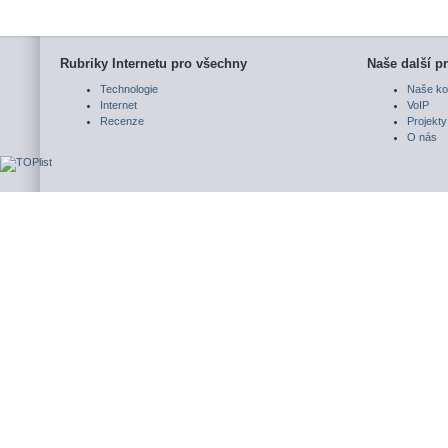
Rubriky Internetu pro všechny
Naše další pr
Technologie
Naše ko
Internet
VoIP
Recenze
Projekty
O nás