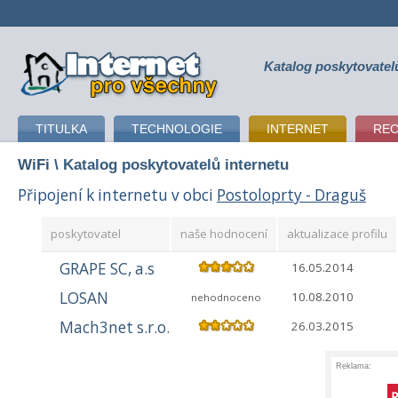
Katalog poskytovatel
připojení k internetu
TITULKA
TECHNOLOGIE
INTERNET
RE
WiFi
\ Katalog poskytovatelů internetu
Připojení k internetu v obci
Postoloprty - Draguš
poskytovatel
naše hodnocení
aktualizace profilu
GRAPE SC, a.s
16.05.2014
LOSAN
10.08.2010
nehodnoceno
Mach3net s.r.o.
26.03.2015
Reklama: